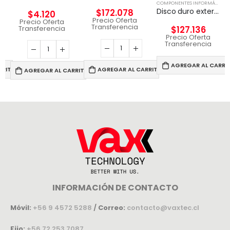
COMPONENTES INFORMÁTICOS
Disco duro externo Seagate Expansion 4 TB Negro
$
172.078
$
4.120
Precio Oferta
Precio Oferta
Transferencia
Transferencia
$
127.136
Precio Oferta
Transferencia
AGREGAR AL CARRI
RRITO
AGREGAR AL CARRITO
AGREGAR AL CARRITO
INFORMACIÓN DE CONTACTO
Móvil:
+56 9 4572 5288
/
Correo:
contacto@vaxtec.cl
Fijo:
+56 72 253 7087