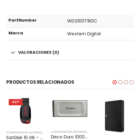
PartNumber
WDS100T1R0C
Marca
Western Digital
VALORACIONES (0)
PRODUCTOS RELACIONADOS
HOT
,
DISCO EXTERNO
COMPONENTES INFORMÁTICOS
,
DISCO EXTERNO
COMPONENTES INFORMÁTICOS
,
PENDRIVE
Disco Duro 1000G PORTABLE SSD XS2000 USB 3.2 Gen 2
SanDisk 16 GB – USB 2.0