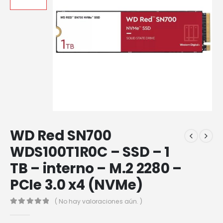
WD Red SN700
WDS100T1R0C – SSD – 1
TB – interno – M.2 2280 –
PCIe 3.0 x4 (NVMe)
( No hay valoraciones aún. )
0
out of 5