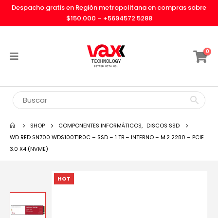
Despacho gratis en Región metropolitana en compras sobre
$150.000 –
+5694572 5288
0
SHOP
COMPONENTES INFORMÁTICOS
,
DISCOS SSD
WD RED SN700 WDS100T1R0C – SSD – 1 TB – INTERNO – M.2 2280 – PCIE
3.0 X4 (NVME)
HOT