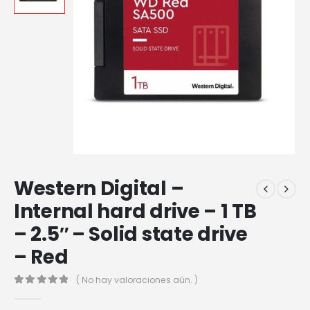
Western Digital –
Internal hard drive – 1 TB
– 2.5″ – Solid state drive
– Red
( No hay valoraciones aún. )
0
out of 5