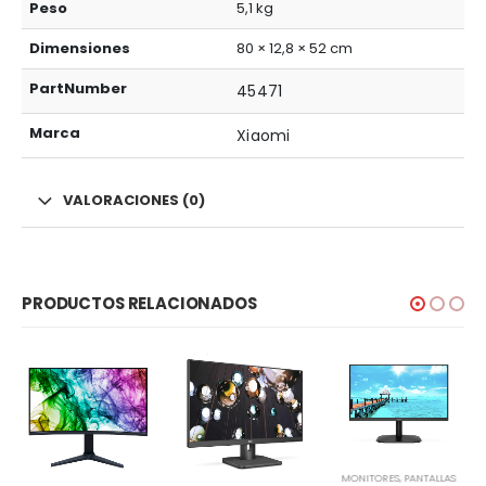
Peso
5,1 kg
Dimensiones
80 × 12,8 × 52 cm
PartNumber
45471
Marca
Xiaomi
VALORACIONES (0)
PRODUCTOS RELACIONADOS
MONITORES
,
PANTALLAS