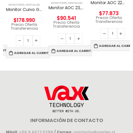
Monitor AOC 22B2HN, 21.5″ FHD, 75Hz
MONITORES
,
PANTALLAS
MONITORES
,
PANTALLAS
Monitor AOC 23,8″ Full HD (1920×1080), 60Hz
Monitor Curvo Gamer – 27″ QHD 165Hz
$
77.873
$
90.541
Precio Oferta
$
178.990
Transferencia
Precio Oferta
Precio Oferta
Transferencia
Transferencia
AGREGAR AL CARRI
RRITO
AGREGAR AL CARRITO
AGREGAR AL CARRITO
INFORMACIÓN DE CONTACTO
Móvil:
+56 9 4572 5288
/
Correo:
contacto@vaxtec.cl