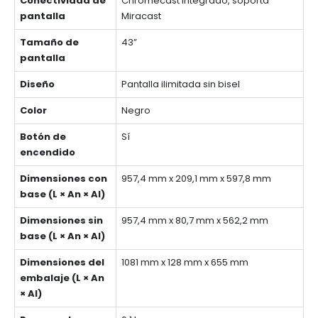
Conectividad de
Chromecast integrado, soporta
pantalla
Miracast
Tamaño de
43”
pantalla
Diseño
Pantalla ilimitada sin bisel
Color
Negro
Botón de
Sí
encendido
Dimensiones con
957,4 mm x 209,1 mm x 597,8 mm
base (L × An × Al)
Dimensiones sin
957,4 mm x 80,7 mm x 562,2 mm
base (L × An × Al)
Dimensiones del
1081 mm x 128 mm x 655 mm
embalaje (L × An
× Al)