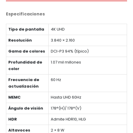
Especificaciones
Tipo de pantalla
4K UHD
Resolución
3.840 × 2.160
Gama de colores
DCI-P3 94% (típico)
Profundidad de
1.07 mil millones
color
Frecuencia de
60 Hz
actualización
MEMC
Hasta UHD 60Hz
Ángulo de visión
178°(H)/ 178°(V)
HDR
Admite HDR10, HLG
Altavoces
2 × 8 W