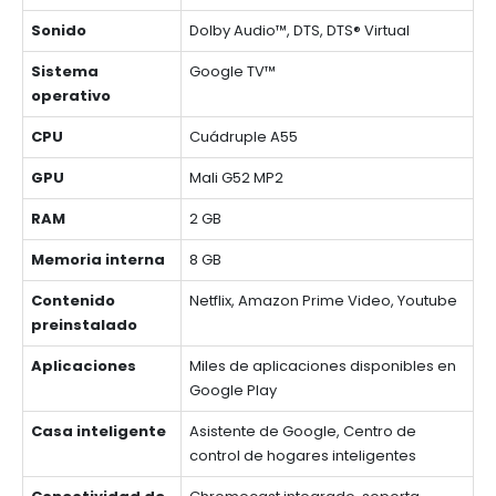
Sonido
Dolby Audio™, DTS, DTS® Virtual
Sistema
Google TV™
operativo
CPU
Cuádruple A55
GPU
Mali G52 MP2
RAM
2 GB
Memoria interna
8 GB
Contenido
Netflix, Amazon Prime Video, Youtube
preinstalado
Aplicaciones
Miles de aplicaciones disponibles en
Google Play
Casa inteligente
Asistente de Google, Centro de
control de hogares inteligentes