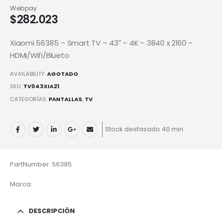
Webpay
$
282.023
Xiaomi 56385 – Smart TV – 43″ – 4K – 3840 x 2160 –
HDMI/Wifi/Blueto
AVAILABILITY:
AGOTADO
SKU:
TV043XIA21
CATEGORÍAS:
PANTALLAS
,
TV
Stock desfasado 40 min
PartNumber: 56385
Marca:
DESCRIPCIÓN