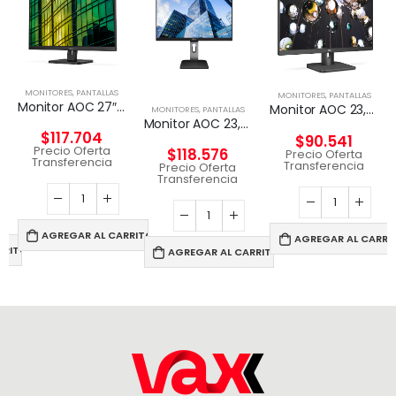
MONITORES
,
PANTALLAS
MONITORES
,
PANTALLAS
Monitor AOC 27″ Full HD (1920×1080), 75Hz, HDMI/VGA
Monitor AOC 23,8″ Full HD (1920×1080), 60Hz
MONITORES
,
PANTALLAS
Monitor AOC 23,8″ Widescreen, Full HD 1920 x 1080, 60Hz
$
117.704
$
90.541
Precio Oferta
$
118.576
Precio Oferta
Transferencia
Transferencia
Precio Oferta
Transferencia
AGREGAR AL CARRITO
AGREGAR AL CARRI
RRITO
AGREGAR AL CARRITO