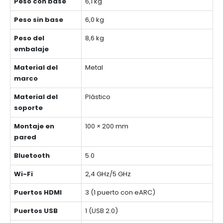
Peso con base
6,1 kg
Peso sin base
6,0 kg
Peso del
8,6 kg
embalaje
Material del
Metal
marco
Material del
Plástico
soporte
Montaje en
100 × 200 mm
pared
Bluetooth
5.0
Wi-Fi
2,4 GHz/5 GHz
Puertos HDMI
3 (1 puerto con eARC)
Puertos USB
1 (USB 2.0)