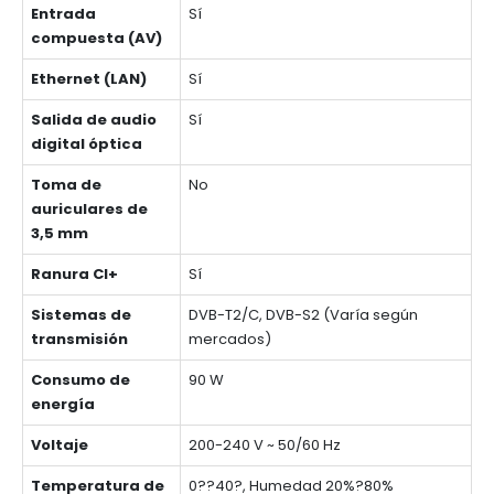
Entrada
Sí
compuesta (AV)
Ethernet (LAN)
Sí
Salida de audio
Sí
digital óptica
Toma de
No
auriculares de
3,5 mm
Ranura CI+
Sí
Sistemas de
DVB-T2/C, DVB-S2 (Varía según
transmisión
mercados)
Consumo de
90 W
energía
Voltaje
200-240 V ~ 50/60 Hz
Temperatura de
0??40?, Humedad 20%?80%