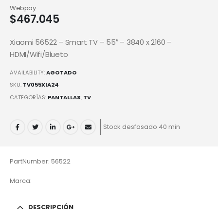
Webpay
$
467.045
Xiaomi 56522 – Smart TV – 55″ – 3840 x 2160 –
HDMI/Wifi/Blueto
AVAILABILITY:
AGOTADO
SKU:
TV055XIA24
CATEGORÍAS:
PANTALLAS
,
TV
Stock desfasado 40 min
PartNumber: 56522
Marca:
DESCRIPCIÓN