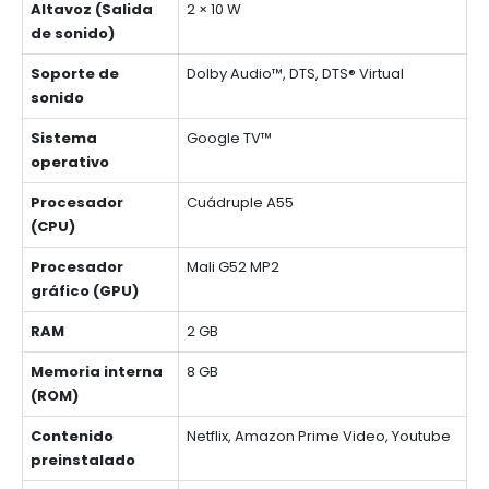
Altavoz (Salida
2 × 10 W
de sonido)
Soporte de
Dolby Audio™, DTS, DTS® Virtual
sonido
Sistema
Google TV™
operativo
Procesador
Cuádruple A55
(CPU)
Procesador
Mali G52 MP2
gráfico (GPU)
RAM
2 GB
Memoria interna
8 GB
(ROM)
Contenido
Netflix, Amazon Prime Video, Youtube
preinstalado