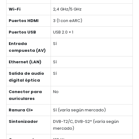
Wi-Fi
2,4 GHz/5 GHz
Puertos HDMI
3 (1 con eARC)
Puertos USB
USB 2.0 × 1
Entrada
Sí
compuesta (AV)
Ethernet (LAN)
Sí
Salida de audio
Sí
digital óptica
Conector para
No
auriculares
Ranura CI+
Sí (varía según mercado)
Sintonizador
DVB-T2/C, DVB-S2* (varía según
mercado)