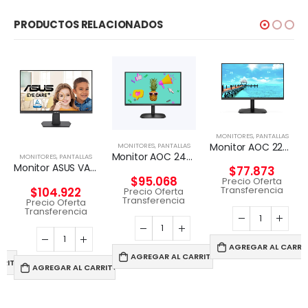
PRODUCTOS RELACIONADOS
MONITORES
,
PANTALLAS
Monitor AOC 22B2HN, 21.5″ FHD, 75Hz
MONITORES
,
PANTALLAS
Monitor AOC 24B2XHM, 23.8″ Full HD (1920×1080), 75Hz
MONITORES
,
PANTALLAS
Monitor ASUS VA24EHF Eye Care – 24/ De 100Hz.
$
77.873
$
95.068
Precio Oferta
Transferencia
$
104.922
Precio Oferta
Transferencia
Precio Oferta
Transferencia
AGREGAR AL CARRI
AGREGAR AL CARRITO
RRITO
AGREGAR AL CARRITO