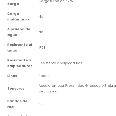
Carga turbo de 67 W
carga
Carga
No
inalámbrica
A prueba de
No
agua
Resistente al
IP53
agua
Resistente a
Resistente a salpicaduras
salpicaduras
Línea
Redmi
Accelerometer,Proximidad,Giroscopio,Brujula
Sensores
Electronica
Bandas de
5G
red