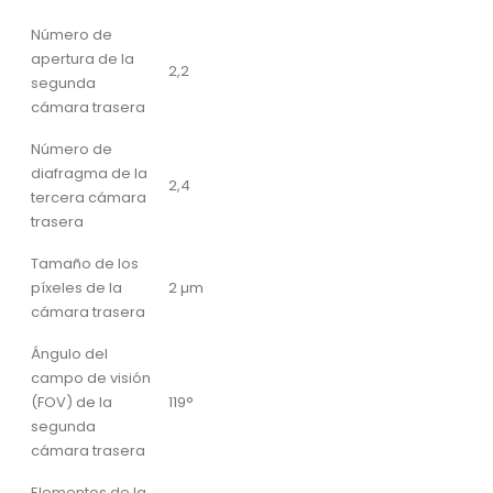
Número de
apertura de la
2,2
segunda
cámara trasera
Número de
diafragma de la
2,4
tercera cámara
trasera
Tamaño de los
píxeles de la
2 µm
cámara trasera
Ángulo del
campo de visión
(FOV) de la
119°
segunda
cámara trasera
Elementos de la