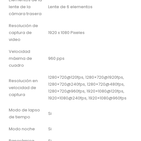
lente de la
Lente de 6 elementos
cámara trasera
Resolución de
captura de
1920 x 1080 Pixeles
video
Velocidad
máxima de
960 pps
cuadro
1280×720@120fps, 1280×720@1920fps,
Resolución en
1280×720@240fps, 1280×720@480fps,
velocidad de
1280×720@960fps, 1920×1080@120fps,
captura
1920×1080@240fps, 1920×1080@960fps
Modo de lapso
Si
de tiempo
Modo noche
Si
Panorámica
Si