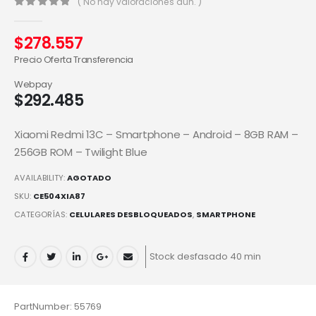
( No hay valoraciones aún. )
0
out of 5
$
278.557
Precio Oferta Transferencia
Webpay
$
292.485
Xiaomi Redmi 13C – Smartphone – Android – 8GB RAM –
256GB ROM – Twilight Blue
AVAILABILITY:
AGOTADO
SKU:
CE504XIA87
CATEGORÍAS:
CELULARES DESBLOQUEADOS
,
SMARTPHONE
Stock desfasado 40 min
PartNumber: 55769