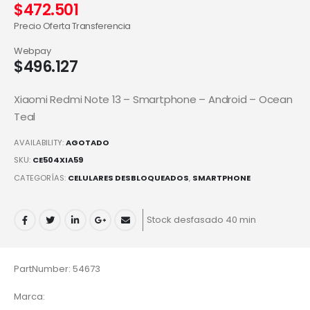
$
472.501
Precio Oferta Transferencia
Webpay
$
496.127
Xiaomi Redmi Note 13 – Smartphone – Android – Ocean
Teal
AVAILABILITY:
AGOTADO
SKU:
CE504XIA59
CATEGORÍAS:
CELULARES DESBLOQUEADOS
,
SMARTPHONE
Stock desfasado 40 min
PartNumber: 54673
Marca: