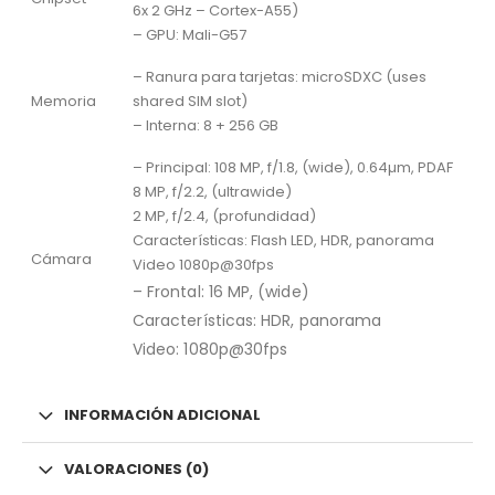
6x 2 GHz – Cortex-A55)
– GPU: Mali-G57
– Ranura para tarjetas: microSDXC (uses
Memoria
shared SIM slot)
– Interna: 8 + 256 GB
– Principal: 108 MP, f/1.8, (wide), 0.64µm, PDAF
8 MP, f/2.2, (ultrawide)
2 MP, f/2.4, (profundidad)
Características: Flash LED, HDR, panorama
Cámara
Video 1080p@30fps
– Frontal: 16 MP, (wide)
Características: HDR, panorama
Video: 1080p@30fps
INFORMACIÓN ADICIONAL
VALORACIONES (0)