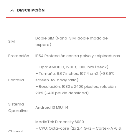
DESCRIPCIÓN
Doble SIM (Nano-SIM, doble modo de
SIM
espera)
Protección
IP54 Protección contra polvo y salpicaduras
– Tipo: AMOLED, 120Hz, 1000 nits (peak)
– Tamaño: 6.67 inches, 107.4 cm2 (~88.9%
Pantalla
screen-to-body ratio)
– Resolución: 1080 x 2400 píxeles, relación
20:9 (~401 ppi de densidad)
Sistema
Android 13 MIUI 14
Operativo
MediaTek Dimensity 6080
– CPU: Octa-core (2x 2.4 GHz – Cortex-A76 &
Chipset