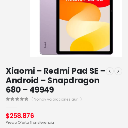
Xiaomi – Redmi Pad SE –
Android – Snapdragon
680 – 49949
( No hay valoraciones aún. )
0
out of 5
$
258.876
Precio Oferta Transferencia