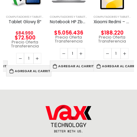
,
TABLETA
COMPUTADORES Y TABLETS
,
TABLETA
COMPUTADORES Y TABLETS
,
NOTEBOOK
COMPUTADORES Y TABLETS
,
TAB
Tablet Glowy 8″
Notebook HP Zbook Fury 16 G11 i9-14900HX A4000 12G
Xiaomi Redmi – Pad SE – Android 12 – Helio G99
$
5.056.436
$
188.220
$
84.990
$
72.500
Precio Oferta
Precio Oferta
Transferencia
Transferencia
Precio Oferta
Transferencia
RRITO
AGREGAR AL CARRITO
AGREGAR AL CARRI
AGREGAR AL CARRITO