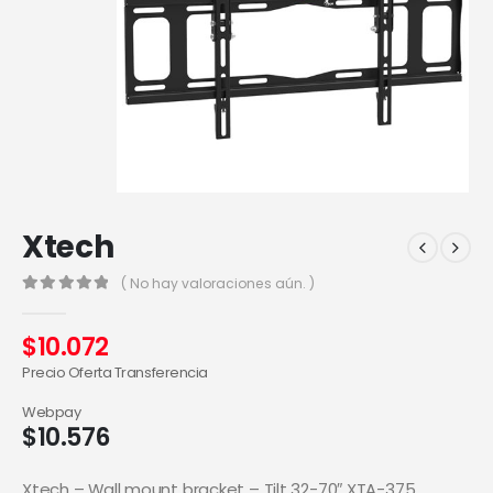
Xtech
( No hay valoraciones aún. )
0
out of 5
$
10.072
Precio Oferta Transferencia
Webpay
$
10.576
Xtech – Wall mount bracket – Tilt 32-70″ XTA-375