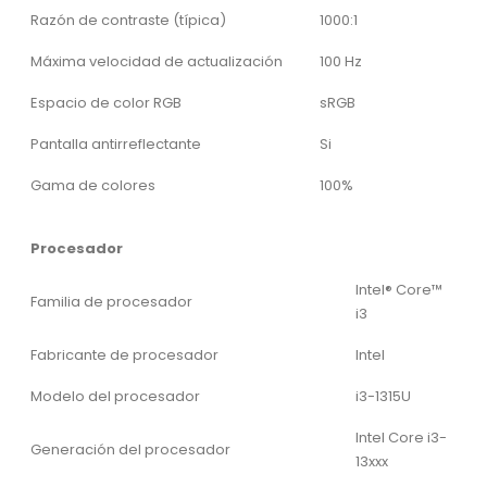
Razón de contraste (típica)
1000:1
Máxima velocidad de actualización
100 Hz
Espacio de color RGB
sRGB
Pantalla antirreflectante
Si
Gama de colores
100%
Procesador
Intel® Core™
Familia de procesador
i3
Fabricante de procesador
Intel
Modelo del procesador
i3-1315U
Intel Core i3-
Generación del procesador
13xxx