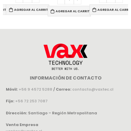
RRITO
AGREGAR AL CARRITO
AGREGAR AL CARRI
AGREGAR AL CARRITO
INFORMACIÓN DE CONTACTO
Móvil:
+56 9 4572 5288
/
Correo:
contacto@vaxtec.cl
Fijo:
+56 72 253 7087
Dirección:
Santiago – Región Metropolitana
Venta Empresa