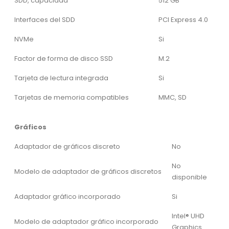
SDD, capacidad
512 GB
Interfaces del SDD
PCI Express 4.0
NVMe
Si
Factor de forma de disco SSD
M.2
Tarjeta de lectura integrada
Si
Tarjetas de memoria compatibles
MMC, SD
Gráficos
Adaptador de gráficos discreto
No
No
Modelo de adaptador de gráficos discretos
disponible
Adaptador gráfico incorporado
Si
Intel® UHD
Modelo de adaptador gráfico incorporado
Graphics