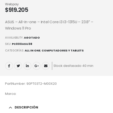
Webpay
$
919.205
ASUS – All-in-one – Intel Core i3 I3-1315U – 23.8″ –
Windows 11 Pro
AVAILABILITY:
AGOTADO
SKU:
PC000ASU38
CATEGORÍAS:
ALL IN ONE
,
COMPUTADORES Y TABLETS
Stock desfasado 40 min
PartNumber: 90PT03T2-M00X20
Marca:
DESCRIPCIÓN