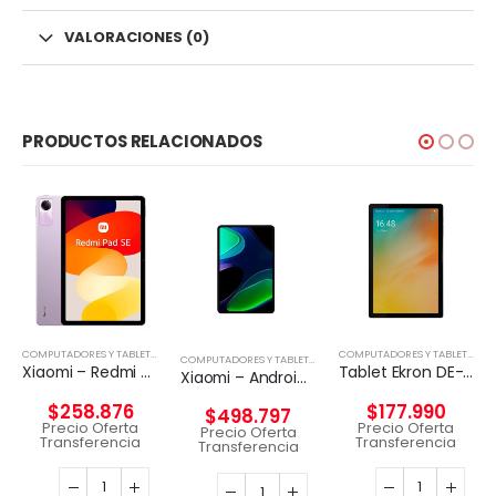
VALORACIONES (0)
PRODUCTOS RELACIONADOS
,
TABLETA
COMPUTADORES Y TABLETS
,
TABLETA
COMPUTADORES Y TABLETS
,
TAB
COMPUTADORES Y TABLETS
,
TABLETA
Xiaomi – Redmi Pad SE – Android – Snapdragon 680 – 49949
Tablet Ekron DE-T616 10.5″ 128GB 4GB RAM 4GLTE
Xiaomi – Android – Snapdragon 680 – 6GB RAM 128GB ROM
$
258.876
$
177.990
$
498.797
Precio Oferta
Precio Oferta
Precio Oferta
Transferencia
Transferencia
Transferencia