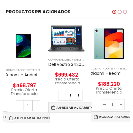
PRODUCTOS RELACIONADOS
COMPUTADORES Y TABLETS
,
NOTEBOOK
Dell Vostro 3420 – Notebook – 14″ – 1366 x 768 LED – Intel Core I5-1135G7
,
TABLETA
COMPUTADORES Y TABLETS
,
TAB
COMPUTADORES Y TABLETS
,
TABLETA
Xiaomi – Redmi Pad SE – Android – Snapdragon 680
$
699.432
Xiaomi – Android – Snapdragon 680 – 6GB RAM 128GB ROM
Precio Oferta
Transferencia
$
188.220
$
498.797
Precio Oferta
Precio Oferta
Transferencia
Transferencia
AGREGAR AL CARRITO
RRITO
AGREGAR AL CARRI
AGREGAR AL CARRITO