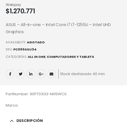
Webpay
$
1.270.771
ASUS – All-in-one – Intel Core i7 I7-1255U – Intel UHD
Graphics
AVAILABILITY:
AGOTADO
SKU:
PC000ASU34
CATEGORÍAS:
ALL IN ONE
,
COMPUTADORES Y TABLETS
Stock desfasado 40 min
PartNumber: 90PT03G3-M05WC0
Marca:
DESCRIPCIÓN