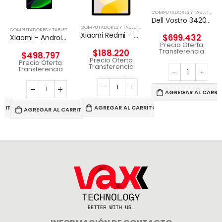
COMPUTADORES Y TABLETS
,
NO
Dell Vostro 3420 – Notebook – 14″ – 1366 x 768 LED – Intel Core I5-1135G7
,
NOTEBOOK
COMPUTADORES Y TABLETS
,
TABLETA
COMPUTADORES Y TABLETS
,
TABLETA
Xiaomi Redmi – Pad SE – Android 12 – Helio G99
$
699.432
Xiaomi – Android – Snapdragon 680 – 6GB RAM 128GB ROM
Precio Oferta
Transferencia
$
188.220
$
498.797
Precio Oferta
Precio Oferta
Transferencia
Transferencia
AGREGAR AL CARRI
RRITO
AGREGAR AL CARRITO
AGREGAR AL CARRITO