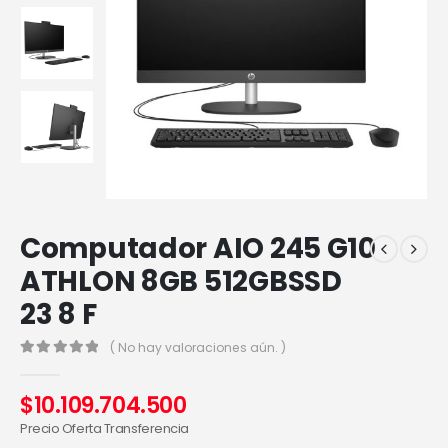
Computador AIO 245 G10
ATHLON 8GB 512GBSSD
23 8 F
( No hay valoraciones aún. )
0
out of 5
$
10.109.704.500
Precio Oferta Transferencia