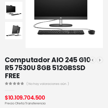
Computador AIO 245 G10
R5 7530U 8GB 512GBSSD
FREE
( No hay valoraciones aún. )
0
out of 5
$
10.109.704.500
Precio Oferta Transferencia