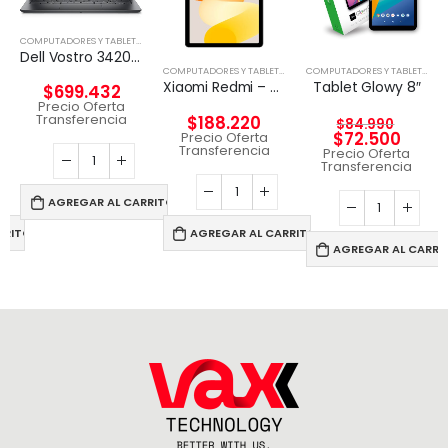
COMPUTADORES Y TABLETS
,
NOTEBOOK
Dell Vostro 3420 – Notebook – 14″ – 1366 x 768 LED – Intel Core I5-1135G7
,
TABLETA
COMPUTADORES Y TABLETS
,
TABLETA
COMPUTADORES Y TABLETS
,
TAB
Xiaomi Redmi – Pad SE – Android 12 – Helio G99
Tablet Glowy 8″
$
699.432
Precio Oferta
Transferencia
$
188.220
$
84.990
$
72.500
Precio Oferta
Transferencia
Precio Oferta
Transferencia
AGREGAR AL CARRITO
RRITO
AGREGAR AL CARRITO
AGREGAR AL CARRI