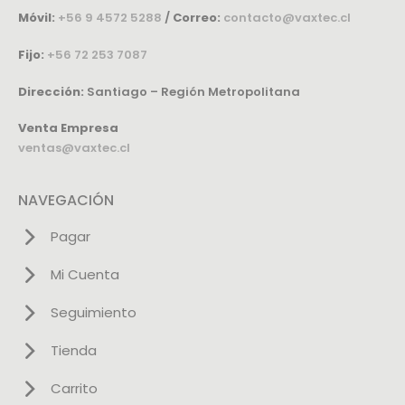
Móvil:
+56 9 4572 5288
/
Correo:
contacto@vaxtec.cl
Fijo:
+56 72 253 7087
Dirección:
Santiago – Región Metropolitana
Venta Empresa
ventas@vaxtec.cl
NAVEGACIÓN
Pagar
Mi Cuenta
Seguimiento
Tienda
Carrito