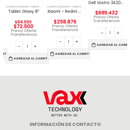
Dell Vostro 3420 – Notebook – 14″ – 1366 x 768 LED – Intel Core I5-1135G7
,
NOTEBOOK
COMPUTADORES Y TABLETS
,
TABLETA
COMPUTADORES Y TABLETS
,
TABLETA
Tablet Glowy 8″
Xiaomi – Redmi Pad SE – Android – Snapdragon 680 – 49949
$
699.432
Precio Oferta
Transferencia
$
258.876
$
84.990
$
72.500
Precio Oferta
Transferencia
Precio Oferta
Transferencia
AGREGAR AL CARRI
RRITO
AGREGAR AL CARRITO
AGREGAR AL CARRITO
INFORMACIÓN DE CONTACTO