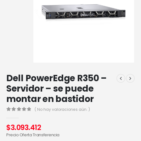
Dell PowerEdge R350 –
Servidor – se puede
montar en bastidor
( No hay valoraciones aún. )
0
out of 5
$
3.093.412
Precio Oferta Transferencia