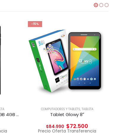
-15%
ETA
COMPUTADORES Y TABLETS
,
TABLETA
CO
Tablet Ekron DE-T616 10.5″ 128GB 4GB RAM 4GLTE
Tablet Glowy 8″
$
72.500
$
84.990
ncia
Precio Oferta Transferencia
Pr