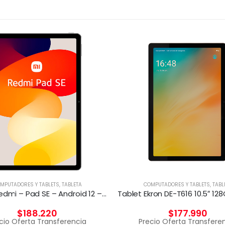
MPUTADORES Y TABLETS
,
TABLETA
COMPUTADORES Y TABLETS
,
TABL
Xiaomi Redmi – Pad SE – Android 12 – Helio G99
$
188.220
$
177.990
cio Oferta Transferencia
Precio Oferta Transfere