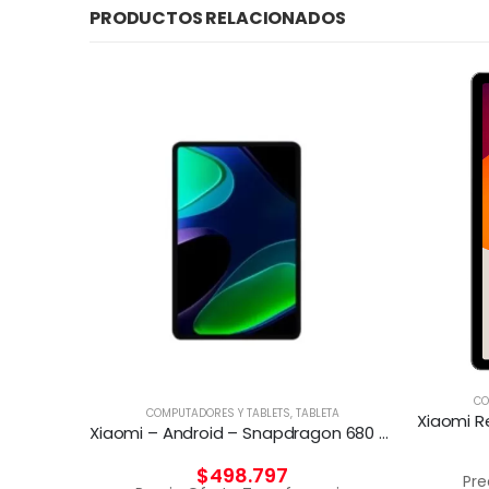
PRODUCTOS RELACIONADOS
TA
CO
COMPUTADORES Y TABLETS
,
TABLETA
Xiaomi – Redmi Pad SE – Android – Snapdragon 680 – 49949
Xiaomi – Android – Snapdragon 680 – 6GB RAM 128GB ROM
$
498.797
cia
Pre