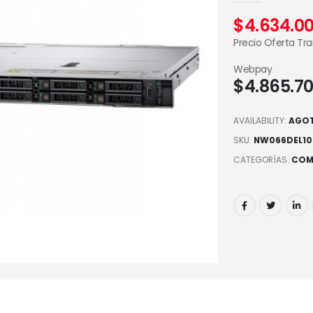
$
4.634.0
Precio Oferta Tr
Webpay
$
4.865.7
AVAILABILITY:
AGO
SKU:
NW066DEL10
CATEGORÍAS:
COM