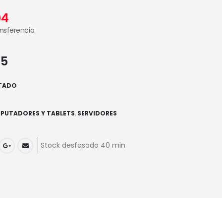
04
ansferencia
05
TADO
PUTADORES Y TABLETS
,
SERVIDORES
Stock desfasado 40 min