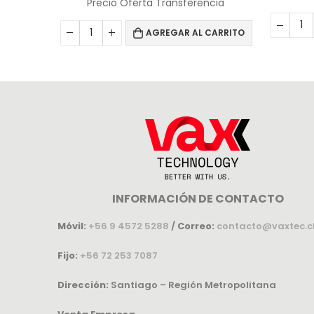
Precio Oferta Transferencia
CARRITO
AGREGAR AL CARRITO
INFORMACIÓN DE CONTACTO
Móvil:
+56 9 4572 5288
/
Correo:
contacto@vaxtec.c
Fijo:
+56 72 253 7087
Dirección:
Santiago – Región Metropolitana