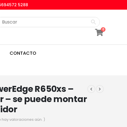
5694572 5288
0
CONTACTO
werEdge R650xs –
r – se puede montar
idor
o hay valoraciones aún. )