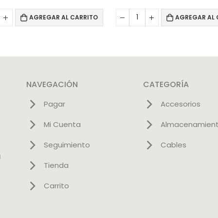
AGREGAR AL CARRITO
AGREGAR AL 
NAVEGACIÓN
CATEGORÍA
Pagar
Accesorios
Mi Cuenta
Almacenamien
Seguimiento
Cables
l
Tienda
Carrito