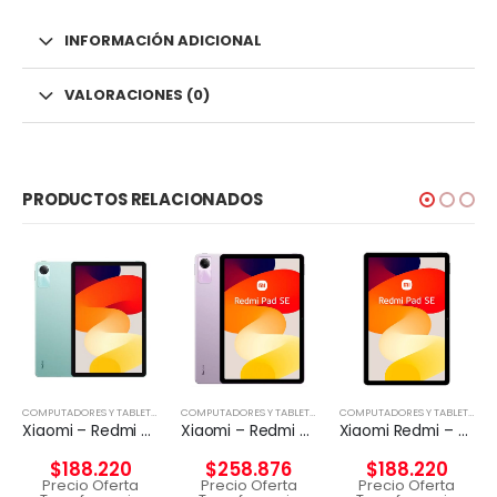
INFORMACIÓN ADICIONAL
VALORACIONES (0)
PRODUCTOS RELACIONADOS
,
NOTEBOOK
COMPUTADORES Y TABLETS
,
TABLETA
COMPUTADORES Y TABLETS
,
TABLETA
COMPUTADORES Y TABLETS
,
TAB
Xiaomi – Redmi Pad SE – Android – Snapdragon 680
Xiaomi – Redmi Pad SE – Android – Snapdragon 680 – 49949
Xiaomi Redmi – Pad SE – Android 12 – Helio G99
$
188.220
$
258.876
$
188.220
Precio Oferta
Precio Oferta
Precio Oferta