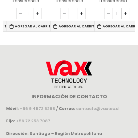
Transferencia
Transferencia
Transferencia
RRITO
AGREGAR AL CARRITO
AGREGAR AL CARRITO
AGREGAR AL CARRI
INFORMACIÓN DE CONTACTO
Móvil:
+56 9 4572 5288
/
Correo:
contacto@vaxtec.cl
Fijo:
+56 72 253 7087
Dirección:
Santiago – Región Metropolitana