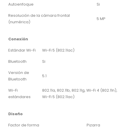
Autoenfoque
Si
Resolución de la cámara frontal
5 MP
(numérica)
Conexión
Estándar Wi-Fi
Wi-Fi 5 (802.11ac)
Bluetooth
Si
Versión de
5.1
Bluetooth
Wi-Fi
802.11a, 802.11b, 802.11g, Wi-Fi 4 (802.11n),
estándares
Wi-Fi 5 (802.11ac)
Diseño
Factor de forma
Pizarra