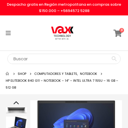
Despacho gratis en Región metropolitana en compras sobre
$150.000 –
+5694572 5288
0
SHOP
COMPUTADORES Y TABLETS
,
NOTEBOOK
HP ELITEBOOK 840 G11 – NOTEBOOK – 14″ – INTEL ULTRA 7 155U – 16 GB –
512 GB