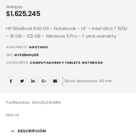
Webpay
$
1.625.245
HP EliteBook 840 G11 – Notebook – 14″ – Intel Ultra 7 155U
– 16 GB – 512 GB – Windows 11 Pro – 1-year warranty
AVAILABILITY:
AGOTADO
SKU:
NT025HPQ05
CATEGORÍAS:
COMPUTADORES Y TABLETS
,
NOTEBOOK
Stock desfasado 40 min
PartNumber: A1UQ5LA#ABM
Marca:
DESCRIPCIÓN