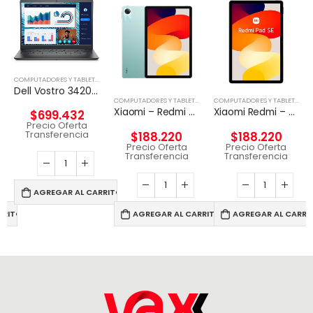
COMPUTADORES Y TABLETS
,
NOTEBOOK
Dell Vostro 3420 – Notebook – 14″ – 1366 x 768 LED – Intel Core I5-1135G7
,
TABLETA
COMPUTADORES Y TABLETS
,
TABLETA
COMPUTADORES Y TABLETS
,
TAB
Xiaomi – Redmi Pad SE – Android – Snapdragon 680
Xiaomi Redmi – Pad SE – Android 12 – Helio G99
$
699.432
Precio Oferta
Transferencia
$
188.220
$
188.220
Precio Oferta
Precio Oferta
Transferencia
Transferencia
AGREGAR AL CARRITO
RRITO
AGREGAR AL CARRITO
AGREGAR AL CARRI