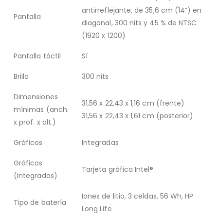
antirreflejante, de 35,6 cm (14”) en
Pantalla
diagonal, 300 nits y 45 % de NTSC
(1920 x 1200)
Pantalla táctil
Sí
Brillo
300 nits
Dimensiones
31,56 x 22,43 x 1,16 cm (frente)
mínimas (anch.
31,56 x 22,43 x 1,61 cm (posterior)
x prof. x alt.)
Gráficos
Integradas
Gráficos
Tarjeta gráfica Intel®
(integrados)
Iones de litio, 3 celdas, 56 Wh, HP
Tipo de batería
Long Life