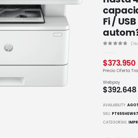
capacid
Fi / US
autom?t
( N
0
out of 5
$
373.950
Precio Oferta Tr
Webpay
$
392.648
AVAILABILITY:
AGO
SKU:
PT655HEW6
CATEGORÍAS:
IMP