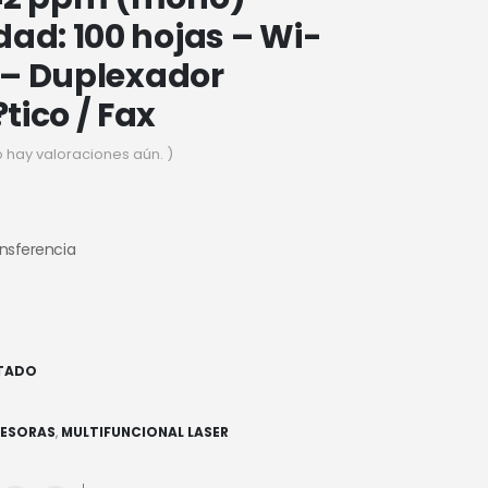
ad: 100 hojas – Wi-
B – Duplexador
ico / Fax
o hay valoraciones aún. )
ansferencia
TADO
7
RESORAS
,
MULTIFUNCIONAL LASER