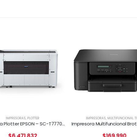
IMPRESORAS
,
PLOTTER
IMPRESORAS
,
MULTIFUNCIONAL T
Impresora Plotter EPSON – SC-T7770DR 44 PRINTER
$
6.471.832
$
169.990