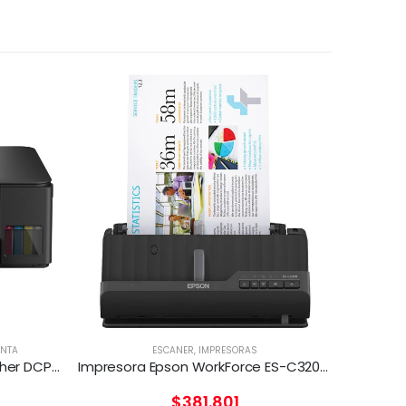
INTA
ESCANER
,
IMPRESORAS
Impresora Multifuncional Brother DCP-T530DW
Impresora Epson WorkForce ES-C320W
$
381.801