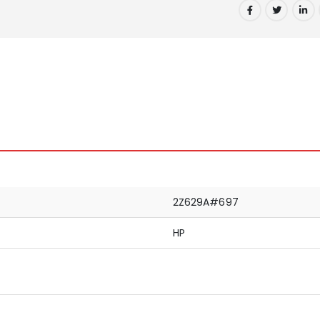
2Z629A#697
HP