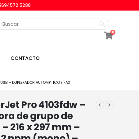
5694572 5288
0
CONTACTO
/ USB – DUPLEXADOR AUTOM?TICO / FAX
rJet Pro 4103fdw –
ora de grupo de
 – 216 x 297 mm –
42 ppm (mono) –