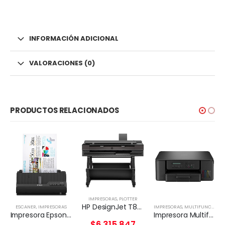
INFORMACIÓN ADICIONAL
VALORACIONES (0)
PRODUCTOS RELACIONADOS
IMPRESORAS
,
PLOTTER
HP DesignJet T850 36-in Multifuncional
ESCANER
,
IMPRESORAS
IMPRESORAS
,
MULTIFUNCIONAL TINTA
Impresora Epson WorkForce ES-C320W
Impresora Multifuncional Brother DCP-T530DW
$
6.315.847