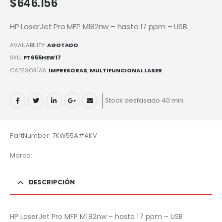
$
646.156
HP LaserJet Pro MFP M182nw – hasta 17 ppm – USB
AVAILABILITY:
AGOTADO
SKU:
PT655HEW17
CATEGORÍAS:
IMPRESORAS
,
MULTIFUNCIONAL LASER
Stock desfasado 40 min
PartNumber: 7KW55A#AKV
Marca:
DESCRIPCIÓN
HP LaserJet Pro MFP M182nw – hasta 17 ppm – USB