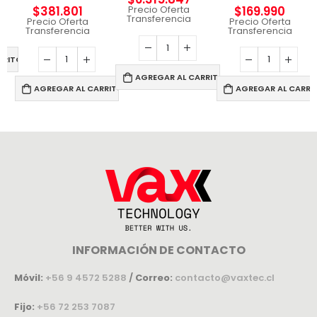
$
381.801
$
169.990
Precio Oferta
Transferencia
Precio Oferta
Precio Oferta
Transferencia
Transferencia
RRITO
AGREGAR AL CARRITO
AGREGAR AL CARRITO
AGREGAR AL CARRI
INFORMACIÓN DE CONTACTO
Móvil:
+56 9 4572 5288
/
Correo:
contacto@vaxtec.cl
Fijo:
+56 72 253 7087