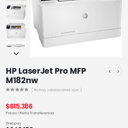
HP LaserJet Pro MFP
M182nw
( No hay valoraciones aún. )
0
out of 5
$
615.386
Precio Oferta Transferencia
Webpay