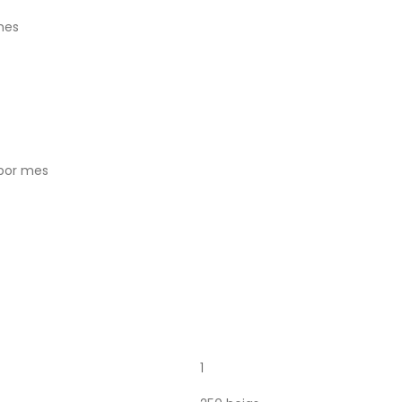
mes
 por mes
1