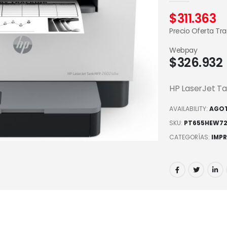
$
311.363
Precio Oferta Tr
Webpay
$
326.932
HP LaserJet T
AVAILABILITY:
AGO
SKU:
PT655HEW7
CATEGORÍAS:
IMP