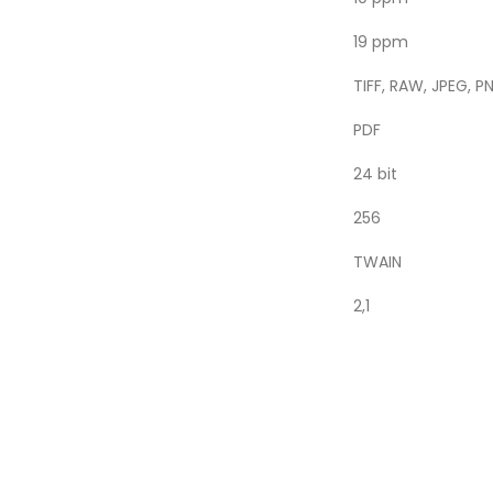
19 ppm
TIFF, RAW, JPEG, P
PDF
24 bit
256
TWAIN
2,1