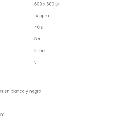
600 x 600 DPI
14 ppm
40 s
8 s
2 mm
Si
as en blanco y negro
pm