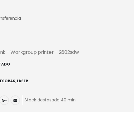
ansferencia
ank – Workgroup printer – 2602sdw
TADO
2
RESORAS
,
LÁSER
Stock desfasado 40 min