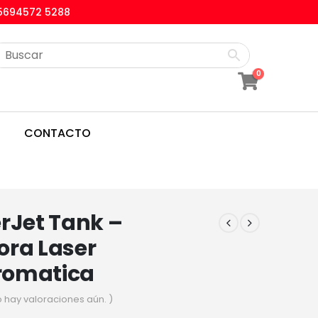
5694572 5288
0
CONTACTO
rJet Tank –
ora Laser
romatica
o hay valoraciones aún. )