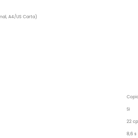
mal, A4/US Carta)
Copi
Si
22 c
8,6 s