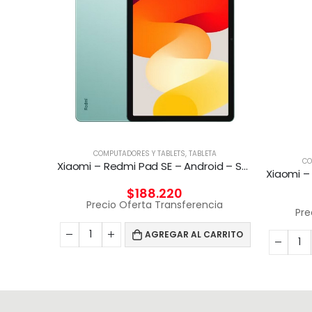
OOK
COMPUTADORES Y TABLETS
,
TABLETA
CO
Notebook HP Zbook Fury 16 G11 i9-14900HX A4000 12G
Xiaomi – Redmi Pad SE – Android – Snapdragon 680
$
188.220
cia
Precio Oferta Transferencia
Pre
CARRITO
AGREGAR AL CARRITO