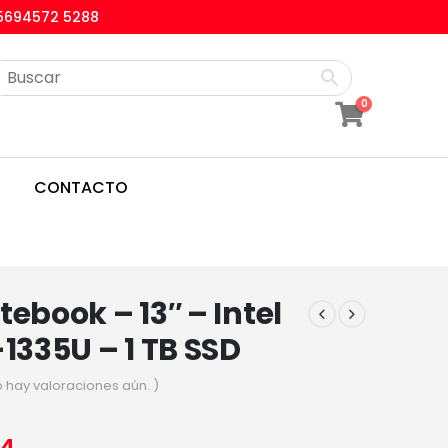
5694572 5288
0
CONTACTO
tebook – 13″ – Intel
-1335U – 1 TB SSD
o hay valoraciones aún. )