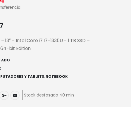
44
ansferencia
7
 13″ – Intel Core i7 I7-1335U – 1 TB SSD –
64-bit Edition
TADO
2
PUTADORES Y TABLETS
,
NOTEBOOK
Stock desfasado 40 min