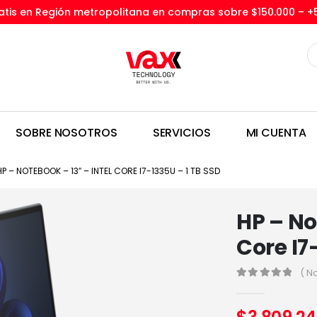
tis en Región metropolitana en compras sobre $150.000 –
+
SOBRE NOSOTROS
SERVICIOS
MI CUENTA
HP – NOTEBOOK – 13″ – INTEL CORE I7-1335U – 1 TB SSD
HP – No
Core I7
( N
0
out of 5