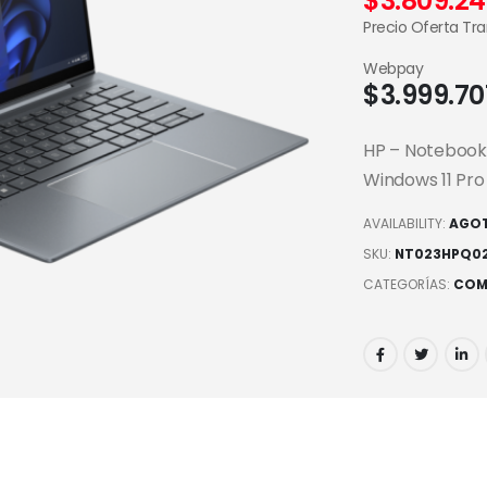
$
3.809.2
Precio Oferta Tr
Webpay
$
3.999.70
HP – Notebook –
Windows 11 Pro 
AVAILABILITY:
AGO
SKU:
NT023HPQ0
CATEGORÍAS:
COM