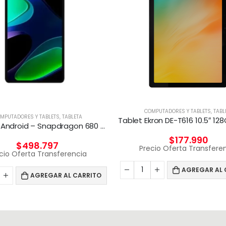
COMPUTADORES Y TABLETS
,
TABL
MPUTADORES Y TABLETS
,
TABLETA
Xiaomi – Android – Snapdragon 680 – 6GB RAM 128GB ROM
$
177.990
$
498.797
Precio Oferta Transfere
cio Oferta Transferencia
AGREGAR AL 
AGREGAR AL CARRITO