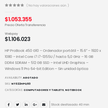
( No hay valoraciones aún. )
0
out of 5
$
1.053.355
Precio Oferta Transferencia
Webpay
$
1.106.023
HP ProBook 450 G10 – Ordenador portátil – 15.6″ – 1920 x
1080 – Intel Core i7 i7-1355U / hasta 5,0 GHz – 16 GB
DDR4 SDRAM – 512 GB SSD – Intel UHD Graphics –
Windows 11 Pro 64-bit Edition – Sin unidad óptica
AVAILABILITY:
AGOTADO
SKU:
NT022HPQ93
CATEGORÍAS:
COMPUTADORES Y TABLETS
,
NOTEBOOK
Stock desfasado 40 min