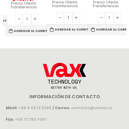
Precio Oferta
Precio Oferta
Precio Oferta
Transferencia
Transferencia
Transferencia
RRITO
AGREGAR AL CARRITO
AGREGAR AL CARRI
AGREGAR AL CARRITO
INFORMACIÓN DE CONTACTO
Móvil:
+56 9 4572 5288
/
Correo:
contacto@vaxtec.cl
Fijo:
+56 72 253 7087