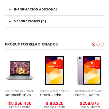
INFORMACIÓN ADICIONAL
VALORACIONES (0)
PRODUCTOS RELACIONADOS
,
TABLETA
COMPUTADORES Y TABLETS
,
NOTEBOOK
COMPUTADORES Y TABLETS
,
TABLETA
COMPUTADORES Y TABLETS
,
TAB
Notebook HP Zbook Fury 16 G11 i9-14900HX A4000 12G
Xiaomi Redmi – Pad SE – Android 12 – Helio G99
Xiaomi – Redmi Pad SE – Android – Snapdragon 680 – 49949
$
5.056.436
$
188.220
$
258.876
Precio Oferta
Precio Oferta
Precio Oferta