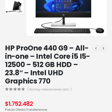
HP ProOne 440 G9 – All-
in-one – Intel Core i5 I5-
12500 – 512 GB HDD –
23.8″ – Intel UHD
Graphics 770
( No hay valoraciones aún. )
0
out of 5
$
1.752.482
Precio Oferta Transferencia