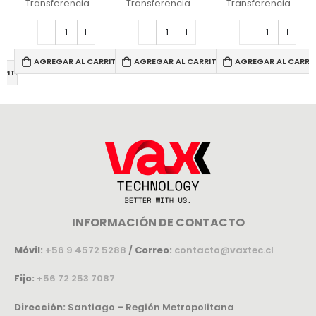
Transferencia
Transferencia
Transferencia
AGREGAR AL CARRITO
AGREGAR AL CARRITO
AGREGAR AL CARRI
RRITO
INFORMACIÓN DE CONTACTO
Móvil:
+56 9 4572 5288
/
Correo:
contacto@vaxtec.cl
Fijo:
+56 72 253 7087
Dirección:
Santiago – Región Metropolitana