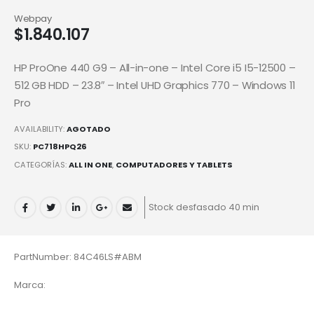
Webpay
$
1.840.107
HP ProOne 440 G9 – All-in-one – Intel Core i5 I5-12500 –
512 GB HDD – 23.8″ – Intel UHD Graphics 770 – Windows 11
Pro
AVAILABILITY:
AGOTADO
SKU:
PC718HPQ26
CATEGORÍAS:
ALL IN ONE
,
COMPUTADORES Y TABLETS
Stock desfasado 40 min
PartNumber: 84C46LS#ABM
Marca: