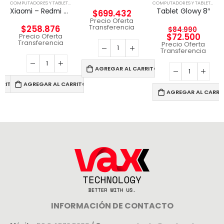
,
TABLETA
COMPUTADORES Y TABLETS
,
TABLETA
COMPUTADORES Y TABLETS
,
TAB
Xiaomi – Redmi Pad SE – Android – Snapdragon 680 – 49949
Tablet Glowy 8″
$
699.432
Precio Oferta
Transferencia
$
258.876
$
84.990
$
72.500
Precio Oferta
Transferencia
Precio Oferta
Transferencia
AGREGAR AL CARRITO
RRITO
AGREGAR AL CARRITO
AGREGAR AL CARRI
INFORMACIÓN DE CONTACTO