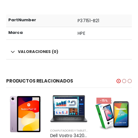
PartNumber
P37151-B21
Marca
HPE
VALORACIONES (0)
PRODUCTOS RELACIONADOS
-15%
COMPUTADORES Y TABLETS
,
NOTEBOOK
Dell Vostro 3420 – Notebook – 14″ – 1366 x 768 LED – Intel Core I5-1135G7