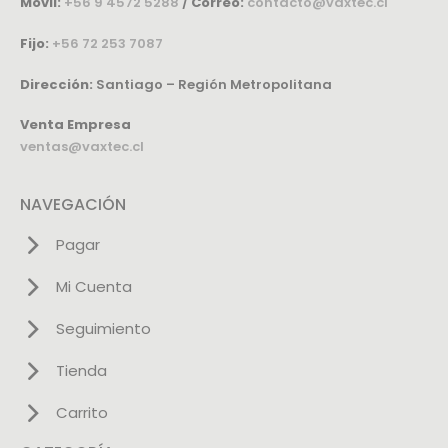
Móvil:
+56 9 4572 5288
/
Correo:
contacto@vaxtec.cl
Fijo:
+56 72 253 7087
Dirección:
Santiago – Región Metropolitana
Venta Empresa
ventas@vaxtec.cl
NAVEGACIÓN
Pagar
Mi Cuenta
Seguimiento
Tienda
Carrito