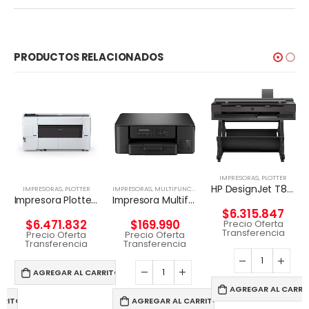
PRODUCTOS RELACIONADOS
IMPRESORAS
,
PLOTTER
HP DesignJet T850 36-in Multifuncional
IMPRESORAS
,
PLOTTER
IMPRESORAS
,
MULTIFUNCIONAL TINTA
Impresora Plotter EPSON – SC-T7770DR 44 PRINTER
Impresora Multifuncional Brother DCP-T530DW
$
6.315.847
$
6.471.832
$
169.990
Precio Oferta
Transferencia
Precio Oferta
Precio Oferta
Transferencia
Transferencia
AGREGAR AL CARRITO
AGREGAR AL CARRI
RRITO
AGREGAR AL CARRITO