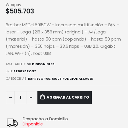
Webpay
$
505.703
Brother MFC-L5915DW – Impresora multifunción – B/N –
laser – Legal (216 x 356 mm) (original) – A4/Legal
(material) – hasta 50 ppm (copiando) – hasta 50 ppm
(impresión) – 350 hojas – 33.6 Kbps – USB 2.0, Gigabit
LAN, Wi-Fi(n), host USB
AVAILABILITY:
20 DISPONIBLES
SKU:
PT002BRO37
CATEGORÍAS:
IMPRESORAS
,
MULTIFUNCIONAL LASER
AGREGAR AL CARRITO
Despacho a Domicilio
Disponible