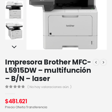
Impresora Brother MFC-
L5915DW – multifunción
– B/N – laser
( No hay valoraciones aún. )
0
out of 5
$
481.621
Precio Oferta Transferencia