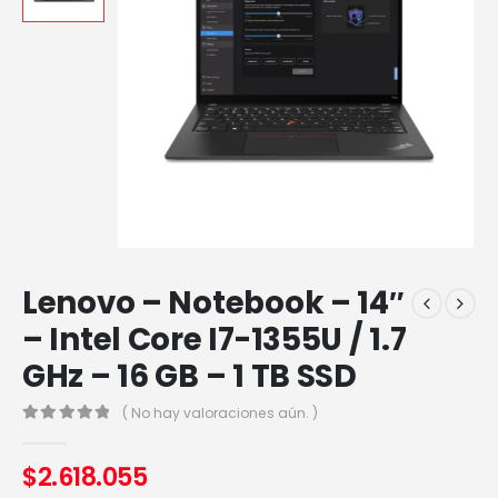
Lenovo – Notebook – 14″
– Intel Core I7-1355U / 1.7
GHz – 16 GB – 1 TB SSD
( No hay valoraciones aún. )
0
out of 5
$
2.618.055