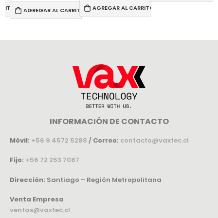
RRITO
AGREGAR AL CARRITO
AGREGAR AL CARRITO
INFORMACIÓN DE CONTACTO
Móvil:
+56 9 4572 5288
/
Correo:
contacto@vaxtec.cl
Fijo:
+56 72 253 7087
Dirección:
Santiago – Región Metropolitana
Venta Empresa
ventas@vaxtec.cl