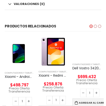
VALORACIONES (0)
PRODUCTOS RELACIONADOS
COMPUTADORES Y TABLETS
,
NO
Dell Vostro 3420 – Notebook – 14″ – 1366 x 768 LED – Intel Core I5-1135G7
,
TABLETA
COMPUTADORES Y TABLETS
,
TABLETA
COMPUTADORES Y TABLETS
,
TABLETA
Xiaomi – Redmi Pad SE – Android – Snapdragon 680 – 49949
$
699.432
Xiaomi – Android – Snapdragon 680 – 6GB RAM 128GB ROM
Precio Oferta
Transferencia
$
258.876
$
498.797
Precio Oferta
Precio Oferta
Transferencia
Transferencia
AGREGAR AL CARRI