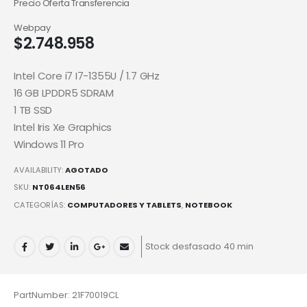
Precio Oferta Transferencia
Webpay
$
2.748.958
Intel Core i7 I7-1355U / 1.7 GHz
16 GB LPDDR5 SDRAM
1 TB SSD
Intel Iris Xe Graphics
Windows 11 Pro
AVAILABILITY:
AGOTADO
SKU:
NT064LEN56
CATEGORÍAS:
COMPUTADORES Y TABLETS
,
NOTEBOOK
Stock desfasado 40 min
PartNumber: 21F70019CL