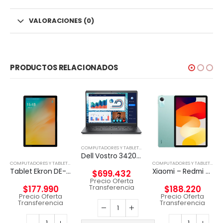
VALORACIONES (0)
PRODUCTOS RELACIONADOS
COMPUTADORES Y TABLETS
,
NOTEBOOK
Dell Vostro 3420 – Notebook – 14″ – 1366 x 768 LED – Intel Core I5-1135G7
,
NOTEBOOK
COMPUTADORES Y TABLETS
,
TABLETA
COMPUTADORES Y TABLETS
,
TAB
Tablet Ekron DE-T616 10.5″ 128GB 4GB RAM 4GLTE
Xiaomi – Redmi Pad SE – Android – Snapdragon 680
$
699.432
Precio Oferta
Transferencia
$
177.990
$
188.220
Precio Oferta
Precio Oferta
Transferencia
Transferencia