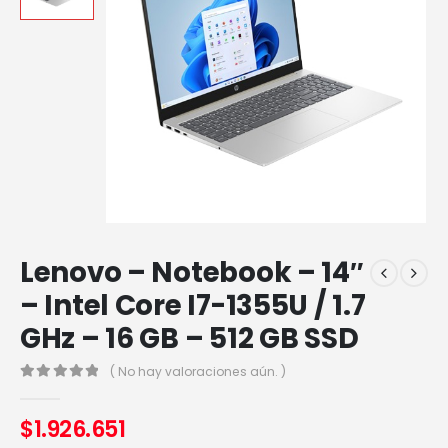
Lenovo – Notebook – 14″
– Intel Core I7-1355U / 1.7
GHz – 16 GB – 512 GB SSD
( No hay valoraciones aún. )
0
out of 5
$
1.926.651