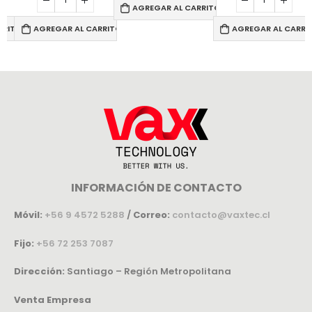
AGREGAR AL CARRITO
RRITO
AGREGAR AL CARRITO
AGREGAR AL CARRI
INFORMACIÓN DE CONTACTO
Móvil:
+56 9 4572 5288
/
Correo:
contacto@vaxtec.cl
Fijo:
+56 72 253 7087
Dirección:
Santiago – Región Metropolitana
Venta Empresa