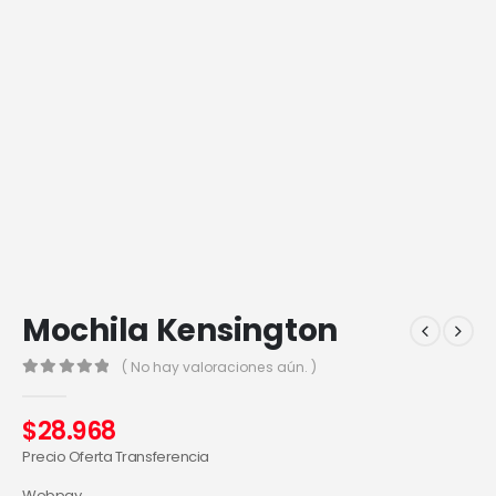
Mochila Kensington
( No hay valoraciones aún. )
0
out of 5
$
28.968
Precio Oferta Transferencia
Webpay