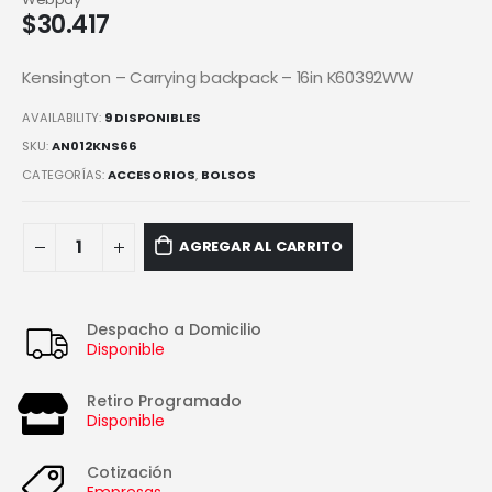
$
30.417
Kensington – Carrying backpack – 16in K60392WW
AVAILABILITY:
9 DISPONIBLES
SKU:
AN012KNS66
CATEGORÍAS:
ACCESORIOS
,
BOLSOS
AGREGAR AL CARRITO
Despacho a Domicilio
Disponible
Retiro Programado
Disponible
Cotización
Empresas