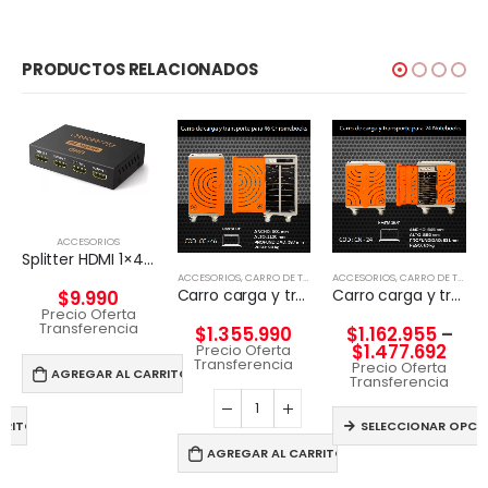
PRODUCTOS RELACIONADOS
ACCESORIOS
Splitter HDMI 1×4 4k UHD 2k Full HD c/fuente 4 pantallas
ACCESORIOS
,
CARRO DE TECNOLGÍA
ACCESORIOS
,
CARRO DE TECNOLGÍA
Carro carga y transporte para 46 Chromebook
Carro carga y transporte para Notebook
$
9.990
Precio Oferta
Transferencia
$
1.355.990
$
1.162.955
–
$
1.477.692
Precio Oferta
Transferencia
Precio Oferta
AGREGAR AL CARRITO
Transferencia
RRITO
SELECCIONAR OPCI
AGREGAR AL CARRITO