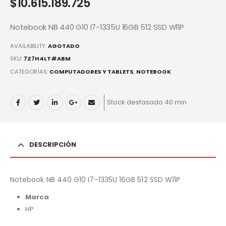
$
10.615.189.725
Notebook NB 440 G10 I7-1335U 16GB 512 SSD W11P
AVAILABILITY:
AGOTADO
SKU:
7Z7H4LT#ABM
CATEGORÍAS:
COMPUTADORES Y TABLETS
,
NOTEBOOK
Stock desfasado 40 min
DESCRIPCIÓN
Notebook NB 440 G10 I7-1335U 16GB 512 SSD W11P
Marca
HP