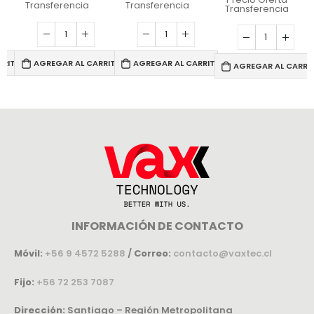
Transferencia
Transferencia
Transferencia
RRITO
AGREGAR AL CARRITO
AGREGAR AL CARRITO
AGREGAR AL CARRI
INFORMACIÓN DE CONTACTO
Móvil:
+56 9 4572 5288
/
Correo:
contacto@vaxtec.cl
Fijo:
+56 72 253 7087
Dirección:
Santiago – Región Metropolitana