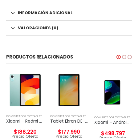
INFORMACIÓN ADICIONAL
VALORACIONES (0)
PRODUCTOS RELACIONADOS
,
TABLETA
COMPUTADORES Y TABLETS
,
TABLETA
COMPUTADORES Y TABLETS
,
TABLETA
COMPUTADORES Y TABLETS
,
TAB
Xiaomi – Redmi Pad SE – Android – Snapdragon 680
Tablet Ekron DE-T616 10.5″ 128GB 4GB RAM 4GLTE
Xiaomi – Android – Snapdragon 680 – 6GB RAM 128GB ROM
$
188.220
$
177.990
$
498.797
Precio Oferta
Precio Oferta
Precio Oferta