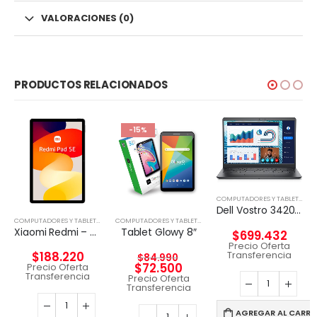
VALORACIONES (0)
PRODUCTOS RELACIONADOS
-15%
COMPUTADORES Y TABLETS
,
NO
Dell Vostro 3420 – Notebook – 14″ – 1366 x 768 LED – Intel Core I5-1135G7
,
TABLETA
COMPUTADORES Y TABLETS
,
TABLETA
COMPUTADORES Y TABLETS
,
TABLETA
Xiaomi Redmi – Pad SE – Android 12 – Helio G99
Tablet Glowy 8″
$
699.432
Precio Oferta
Transferencia
$
188.220
$
84.990
$
72.500
Precio Oferta
Transferencia
Precio Oferta
Transferencia
AGREGAR AL CARRI