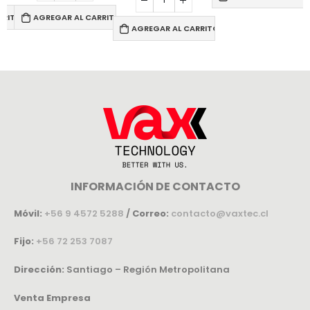
RRITO
AGREGAR AL CARRITO
AGREGAR AL CARRITO
INFORMACIÓN DE CONTACTO
Móvil:
+56 9 4572 5288
/
Correo:
contacto@vaxtec.cl
Fijo:
+56 72 253 7087
Dirección:
Santiago – Región Metropolitana
Venta Empresa