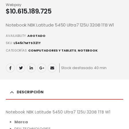
Webpay
$
10.615.189.725
Notebook NBK Latitude 5450 Ultra7 125U 32GB 1TB W1
AVAILABILITY:
AGOTADO
SKU:
L545I7MTS321T
CATEGORÍAS:
COMPUTADORES Y TABLETS
,
NOTEBOOK
Stock desfasado 40 min
DESCRIPCIÓN
Notebook NBK Latitude 5450 Ultra7 125U 32GB 1TB W1
Marca
DELL TECHNOLOGIES