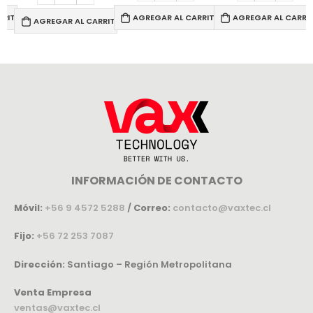
RRITO
AGREGAR AL CARRITO
AGREGAR AL CARRI
AGREGAR AL CARRITO
INFORMACIÓN DE CONTACTO
Móvil:
+56 9 4572 5288
/
Correo:
contacto@vaxtec.cl
Fijo:
+56 72 253 7087
Dirección:
Santiago – Región Metropolitana
Venta Empresa
ventas@vaxtec.cl