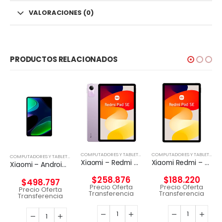
VALORACIONES (0)
PRODUCTOS RELACIONADOS
,
TABLETA
COMPUTADORES Y TABLETS
,
TABLETA
COMPUTADORES Y TABLETS
,
TAB
COMPUTADORES Y TABLETS
,
TABLETA
Xiaomi – Redmi Pad SE – Android – Snapdragon 680 – 49949
Xiaomi Redmi – Pad SE – Android 12 – Helio G99
Xiaomi – Android – Snapdragon 680 – 6GB RAM 128GB ROM
$
258.876
$
188.220
$
498.797
Precio Oferta
Precio Oferta
Precio Oferta
Transferencia
Transferencia
Transferencia