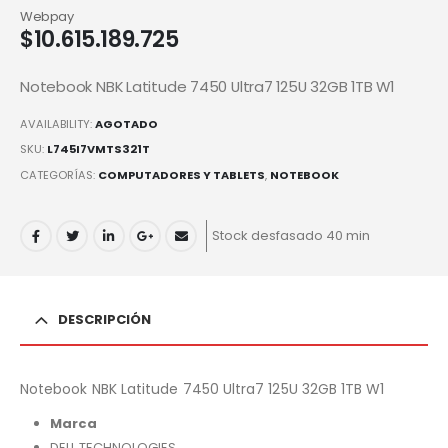
Webpay
$
10.615.189.725
Notebook NBK Latitude 7450 Ultra7 125U 32GB 1TB W1
AVAILABILITY:
AGOTADO
SKU:
L745I7VMTS321T
CATEGORÍAS:
COMPUTADORES Y TABLETS
,
NOTEBOOK
Stock desfasado 40 min
DESCRIPCIÓN
Notebook NBK Latitude 7450 Ultra7 125U 32GB 1TB W1
Marca
DELL TECHNOLOGIES