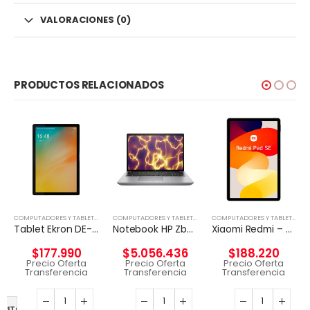
VALORACIONES (0)
PRODUCTOS RELACIONADOS
,
NOTEBOOK
COMPUTADORES Y TABLETS
,
TABLETA
COMPUTADORES Y TABLETS
,
NOTEBOOK
COMPUTADORES Y TABLETS
,
TAB
Tablet Ekron DE-T616 10.5″ 128GB 4GB RAM 4GLTE
Notebook HP Zbook Fury 16 G11 i9-14900HX A4000 12G
Xiaomi Redmi – Pad SE – Android 12 – Helio G99
$
177.990
$
5.056.436
$
188.220
Precio Oferta
Precio Oferta
Precio Oferta
Transferencia
Transferencia
Transferencia
RRITO