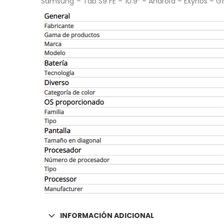
Samsung – Tab S9 FE – 10.9″ – Android – Exynos –
INFORMACIÓN ADICIONAL