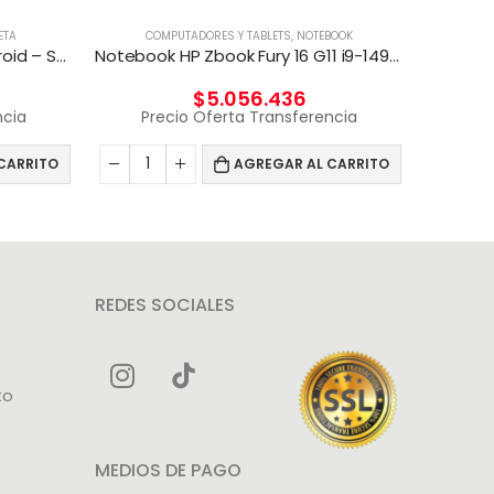
ETA
COMPUTADORES Y TABLETS
,
NOTEBOOK
C
Xiaomi – Redmi Pad SE – Android – Snapdragon 680
Notebook HP Zbook Fury 16 G11 i9-14900HX A4000 12G
$
5.056.436
ncia
Precio Oferta Transferencia
Pr
CARRITO
AGREGAR AL CARRITO
REDES SOCIALES
to
MEDIOS DE PAGO