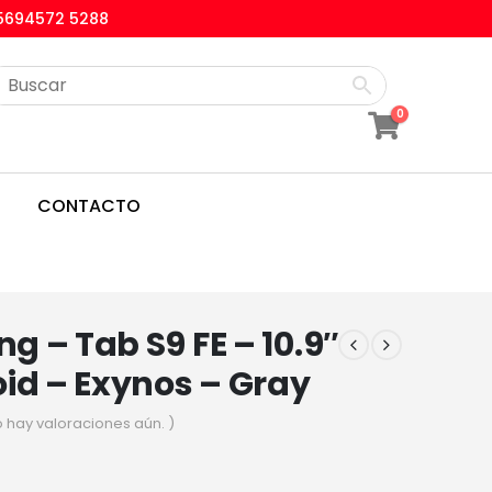
5694572 5288
0
CONTACTO
 – Tab S9 FE – 10.9″
id – Exynos – Gray
o hay valoraciones aún. )