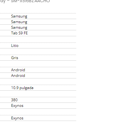
 Gray – SM-X516BZAACHO