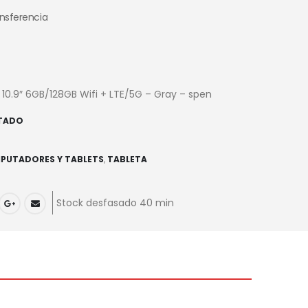
ansferencia
 10.9″ 6GB/128GB Wifi + LTE/5G – Gray – spen
TADO
PUTADORES Y TABLETS
,
TABLETA
Stock desfasado 40 min