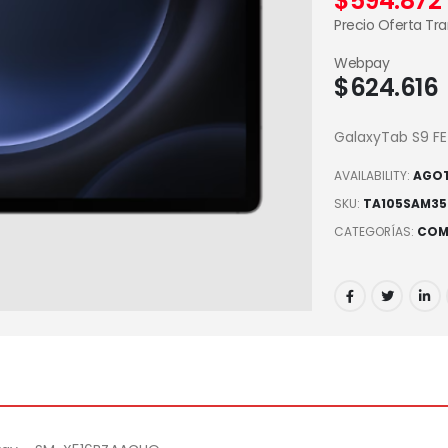
$
594.872
Precio Oferta Tr
Webpay
$
624.616
GalaxyTab S9 FE
AVAILABILITY:
AGO
SKU:
TA105SAM35
CATEGORÍAS:
COM