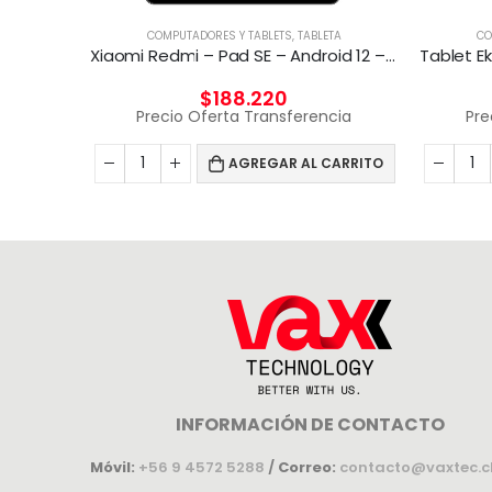
COMPUTADORES Y TABLETS
,
TABLETA
CO
TA
Xiaomi Redmi – Pad SE – Android 12 – Helio G99
Xiaomi – Android – Snapdragon 680 – 6GB RAM 128GB ROM
$
188.220
Precio Oferta Transferencia
Pre
cia
AGREGAR AL CARRITO
CARRITO
INFORMACIÓN DE CONTACTO
Móvil:
+56 9 4572 5288
/
Correo:
contacto@vaxtec.c