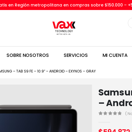
tis en Región metropolitana en compras sobre $150.000 –
+
SOBRE NOSOTROS
SERVICIOS
MI CUENTA
MSUNG – TAB S9 FE – 10.9″ – ANDROID – EXYNOS – GRAY
Samsung
– Andro
( N
0
out of 5