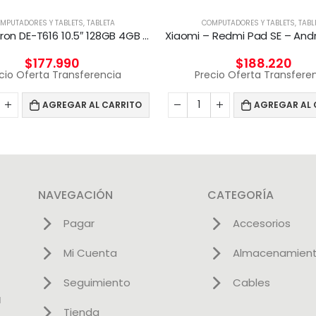
MPUTADORES Y TABLETS
,
TABLETA
COMPUTADORES Y TABLETS
,
TABL
Tablet Ekron DE-T616 10.5″ 128GB 4GB RAM 4GLTE
$
177.990
$
188.220
cio Oferta Transferencia
Precio Oferta Transfere
AGREGAR AL CARRITO
AGREGAR AL 
NAVEGACIÓN
CATEGORÍA
Pagar
Accesorios
Mi Cuenta
Almacenamien
Seguimiento
Cables
l
Tienda