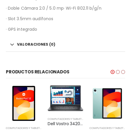
· Doble Cámara 2.0 / 5.0 mp· Wi-Fi 802.11 b/g/n
· Slot 3.5mm audífonos
· GPS integrado
VALORACIONES (0)
PRODUCTOS RELACIONADOS
COMPUTADORES Y TABLETS
,
NOTEBOOK
Dell Vostro 3420 – Notebook – 14″ – 1366 x 768 LED – Intel Core I5-1135G7
COMPUTADORES Y TABLETS
,
TABLETA
COMPUTADORES Y TABLETS
,
TAB
,
TABLETA