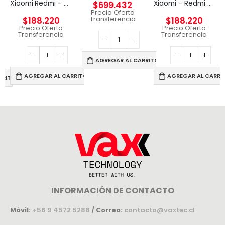
Xiaomi Redmi – Pad SE – Android 12 – Helio G99
Xiaomi – Redmi Pad SE – Android – Snapdragon 680
$
699.432
Precio Oferta
Transferencia
$
188.220
$
188.220
Precio Oferta
Precio Oferta
Transferencia
Transferencia
AGREGAR AL CARRITO
AGREGAR AL CARRITO
AGREGAR AL CARRI
RRITO
INFORMACIÓN DE CONTACTO
Móvil:
+56 9 4572 5288
/
Correo:
contacto@vaxtec.cl