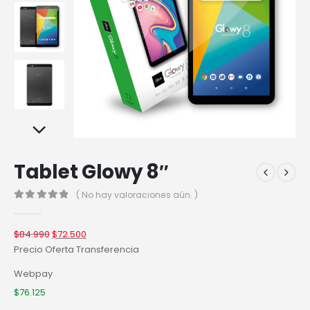
Tablet Glowy 8″
( No hay valoraciones aún. )
0
out of 5
$
84.990
$
72.500
Precio Oferta Transferencia
Webpay
$
76.125