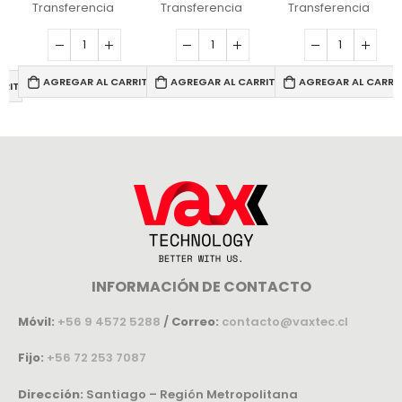
Transferencia
Transferencia
Transferencia
AGREGAR AL CARRITO
AGREGAR AL CARRITO
AGREGAR AL CARRI
RRITO
INFORMACIÓN DE CONTACTO
Móvil:
+56 9 4572 5288
/
Correo:
contacto@vaxtec.cl
Fijo:
+56 72 253 7087
Dirección:
Santiago – Región Metropolitana