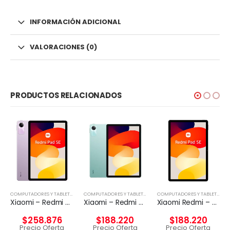
INFORMACIÓN ADICIONAL
VALORACIONES (0)
PRODUCTOS RELACIONADOS
COMPUTADORES Y TABLETS
,
TABLETA
COMPUTADORES Y TABLETS
,
TABLETA
COMPUTADORES Y TABLETS
,
TAB
,
TABLETA
Xiaomi – Redmi Pad SE – Android – Snapdragon 680 – 49949
Xiaomi – Redmi Pad SE – Android – Snapdragon 680
Xiaomi Redmi – Pad SE – Android 12 – Helio G99
$
258.876
$
188.220
$
188.220
Precio Oferta
Precio Oferta
Precio Oferta