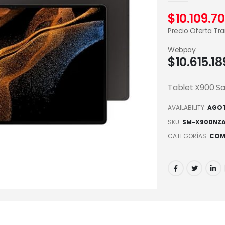
$
10.109.7
Precio Oferta Tr
Webpay
$
10.615.1
Tablet X900 S
AVAILABILITY:
AGO
SKU:
SM-X900NZ
CATEGORÍAS:
COM