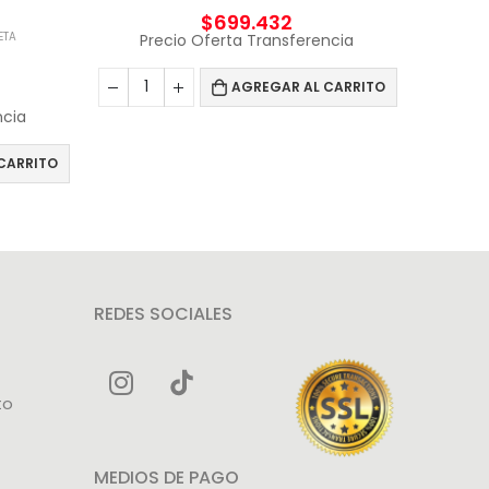
$
699.432
ETA
C
Precio Oferta Transferencia
AGREGAR AL CARRITO
ncia
Pr
CARRITO
REDES SOCIALES
to
MEDIOS DE PAGO