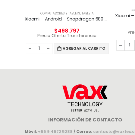
TA
CO
COMPUTADORES Y TABLETS
,
TABLETA
Tablet Ekron DE-T616 10.5″ 128GB 4GB RAM 4GLTE
Xiaomi – Android – Snapdragon 680 – 6GB RAM 128GB ROM
$
498.797
cia
Pre
Precio Oferta Transferencia
CARRITO
AGREGAR AL CARRITO
INFORMACIÓN DE CONTACTO
Móvil:
+56 9 4572 5288
/
Correo:
contacto@vaxtec.c