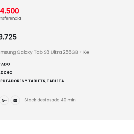
04.500
ansferencia
89.725
amsung Galaxy Tab S8 Ultra 256GB + Ke
TADO
ADCHO
PUTADORES Y TABLETS
,
TABLETA
Stock desfasado 40 min