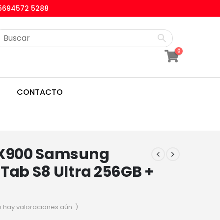
5694572 5288
0
CONTACTO
 X900 Samsung
Tab S8 Ultra 256GB +
o hay valoraciones aún. )