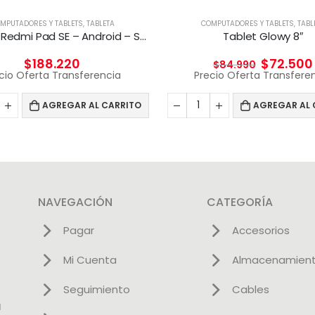
MPUTADORES Y TABLETS
,
TABLETA
COMPUTADORES Y TABLETS
,
TABL
Xiaomi – Redmi Pad SE – Android – Snapdragon 680
Tablet Glowy 8″
$
188.220
$
72.500
$
84.990
cio Oferta Transferencia
Precio Oferta Transfere
AGREGAR AL CARRITO
AGREGAR AL 
NAVEGACIÓN
CATEGORÍA
Pagar
Accesorios
Mi Cuenta
Almacenamien
Seguimiento
Cables
l