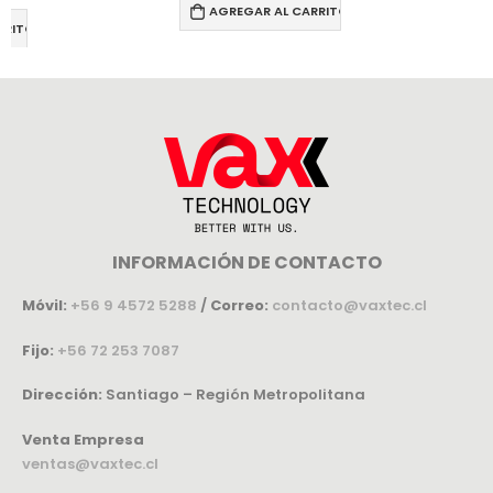
AGREGAR AL CARRITO
RRITO
INFORMACIÓN DE CONTACTO
Móvil:
+56 9 4572 5288
/
Correo:
contacto@vaxtec.cl
Fijo:
+56 72 253 7087
Dirección:
Santiago – Región Metropolitana
Venta Empresa
ventas@vaxtec.cl