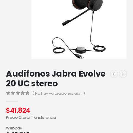
Audifonos Jabra Evolve
20 UC stereo
( No hay valoraciones aún. )
0
out of 5
$
41.824
Precio Oferta Transferencia
Webpay