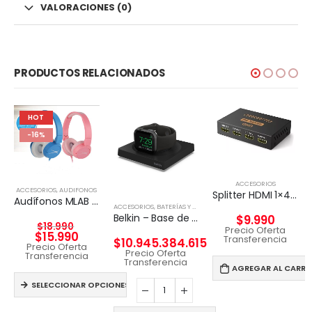
VALORACIONES (0)
PRODUCTOS RELACIONADOS
HOT
-16%
ACCESORIOS
ACCESORIOS
,
AUDIFONOS
Splitter HDMI 1×4 4k UHD 2k Full HD c/fuente 4 pantallas
Audífonos MLAB KID FRIENDLY WIRED & HANDS FREE
ACCESORIOS
,
BATERÍAS Y CARGADORES
Belkin – Base de carga inalámbrica – Fast Charge – negro – para Apple Watch
$
9.990
$
18.990
Precio Oferta
$
15.990
Transferencia
$
10.945.384.615
Precio Oferta
Precio Oferta
Transferencia
Transferencia
AGREGAR AL CARRI
SELECCIONAR OPCIONES