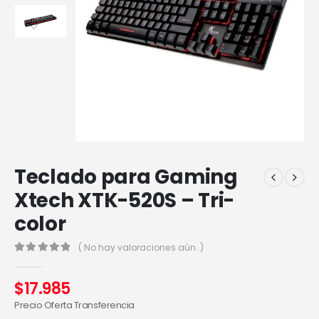
Teclado para Gaming
Xtech XTK-520S – Tri-
color
( No hay valoraciones aún. )
0
out of 5
$
17.985
Precio Oferta Transferencia