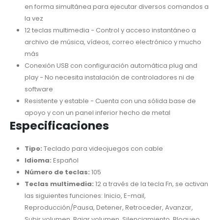
en forma simultánea para ejecutar diversos comandos a
la vez
12 teclas multimedia − Control y acceso instantáneo a
archivo de música, vídeos, correo electrónico y mucho
más
Conexión USB con configuración automática plug and
play − No necesita instalación de controladores ni de
software
Resistente y estable − Cuenta con una sólida base de
apoyo y con un panel inferior hecho de metal
Especificaciones
Tipo:
Teclado para videojuegos con cable
Idioma:
Español
Número de teclas:
105
Teclas multimedia:
12 a través de la tecla Fn, se activan
las siguientes funciones: Inicio, E-mail,
Reproducción/Pausa, Detener, Retroceder, Avanzar,
Subir volumen, Bajar volumen, Silenciamiento, Bloqueo