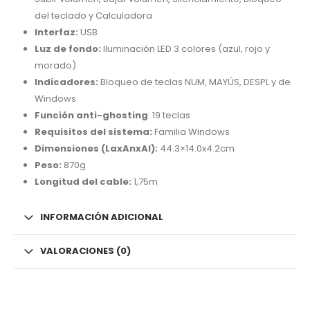
del teclado y Calculadora
Interfaz:
USB
Luz de fondo:
Iluminación LED 3 colores (azul, rojo y
morado)
Indicadores:
Bloqueo de teclas NUM, MAYÚS, DESPL y de
Windows
Función anti-ghosting
: 19 teclas
Requisitos del sistema:
Familia Windows
Dimensiones (LaxAnxAl):
44.3×14.0x4.2cm
Peso:
870g
Longitud del cable:
1,75m
INFORMACIÓN ADICIONAL
VALORACIONES (0)