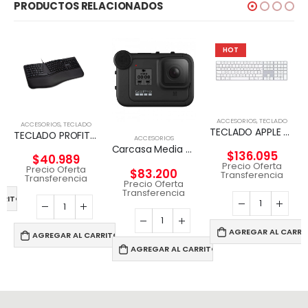
PRODUCTOS RELACIONADOS
HOT
ACCESORIOS
,
TECLADO
ACCESORIOS
,
TECLADO
TECLADO APPLE MAGIC KEYBOARD CON TECLADO NUMERICO
TECLADO PROFIT ERGO KENSIGTON
ACCESORIOS
Carcasa Media MOD Para HERO8 Black GOPRO
$
136.095
$
40.989
Precio Oferta
Precio Oferta
$
83.200
Transferencia
Transferencia
Precio Oferta
Transferencia
RRITO
AGREGAR AL CARRI
AGREGAR AL CARRITO
AGREGAR AL CARRITO