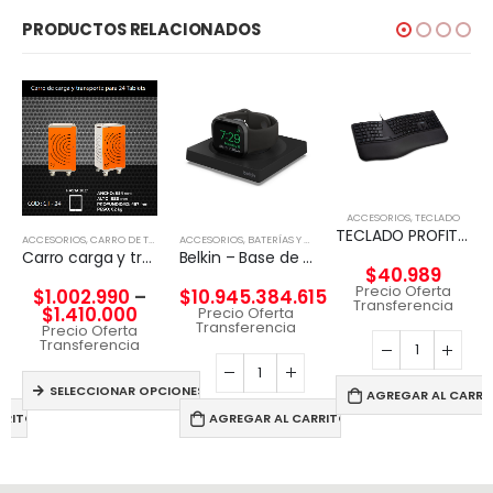
PRODUCTOS RELACIONADOS
ACCESORIOS
,
TECLADO
TECLADO PROFIT ERGO KENSIGTON
ACCESORIOS
,
CARRO DE TECNOLGÍA
ACCESORIOS
,
BATERÍAS Y CARGADORES
Carro carga y transporte para Tablet
Belkin – Base de carga inalámbrica – Fast Charge – negro – para Apple Watch
$
40.989
Precio Oferta
$
1.002.990
–
$
10.945.384.615
Transferencia
$
1.410.000
Precio Oferta
Transferencia
Precio Oferta
Transferencia
SELECCIONAR OPCIONES
AGREGAR AL CARRI
RRITO
AGREGAR AL CARRITO