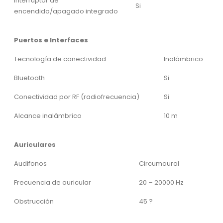
Interruptor de
Si
encendido/apagado integrado
Puertos e Interfaces
Tecnología de conectividad
Inalámbrico
Bluetooth
Si
Conectividad por RF (radiofrecuencia)
Si
Alcance inalámbrico
10 m
Auriculares
Audifonos
Circumaural
Frecuencia de auricular
20 – 20000 Hz
Obstrucción
45 ?