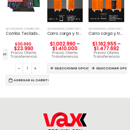
ACCESORIOS
,
COMBO TECLADO Y MOUSE
ACCESORIOS
,
CARRO DE TECNOLGÍA
ACCESORIOS
,
CARRO DE TECNOLGÍA
Combo Teclado y Mouse RGB 3DFX KIT GAMER 4en1
Carro carga y transporte para Tablet
Carro carga y transporte para Notebook
$
1.002.990
–
$
1.162.955
–
$
30.990
$
23.990
$
1.410.000
$
1.477.692
Precio Oferta
Precio Oferta
Precio Oferta
RRITO
Transferencia
Transferencia
Transferencia
SELECCIONAR OPCIONES
SELECCIONAR OPCI
AGREGAR AL CARRITO