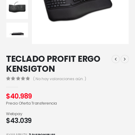
TECLADO PROFIT ERGO
KENSIGTON
( No hay valoraciones aún. )
0
out of 5
$
40.989
Precio Oferta Transferencia
Webpay
$
43.039
AVAILABILITY:
3 DISPONIBLES