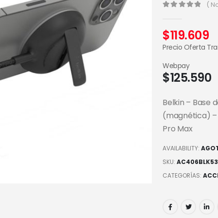
( N
0
out of 5
$
119.609
Precio Oferta Tr
Webpay
$
125.590
Belkin – Base 
(magnética) – n
Pro Max
AVAILABILITY:
AGO
SKU:
AC406BLK53
CATEGORÍAS:
ACC