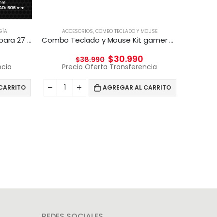
GÍA
ACCESORIOS
,
COMBO TECLADO Y MOUSE
A
Carro de carga y transporte para 27 Lentes RV
Combo Teclado y Mouse Kit gamer 4 en 1 Taranis Pro
$
30.990
$
38.990
ncia
Precio Oferta Transferencia
Pr
CARRITO
AGREGAR AL CARRITO
REDES SOCIALES