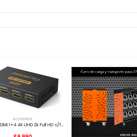
ACCESORIOS
Splitter HDMI 1×4 4k UHD 2k Full HD c/fuente 4 pantallas
$
9.990