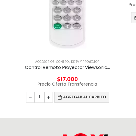
Pre
T
CION
cia
CARRITO
ACCESORIOS
,
CONTROL DE TV Y PROYECTOR
Control Remoto Proyector Viewsonic Q-3101, Pt5075, Px702hd
$
17.000
Precio Oferta Transferencia
AGREGAR AL CARRITO