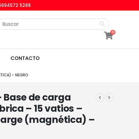
5694572 5288
0
CONTACTO
ÉTICA) – NEGRO
– Base de carga
rica – 15 vatios –
harge (magnética) –