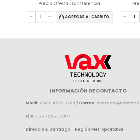
Precio Oferta Transferencia
Pre
AGREGAR AL CARRITO
ECTOR
Control Remoto Proyector Viewsonic Q-3101, Pt5075, Px702hd
cia
CARRITO
INFORMACIÓN DE CONTACTO
Móvil:
+56 9 4572 5288
/
Correo:
contacto@vaxtec.c
Fijo:
+56 72 253 7087
Dirección:
Santiago – Región Metropolitana