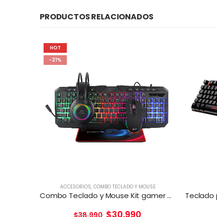
PRODUCTOS RELACIONADOS
HOT
-21%
ACCESORIOS
,
COMBO TECLADO Y MOUSE
Combo Teclado y Mouse Kit gamer 4 en 1 Taranis Pro
$
30.990
$
38.990