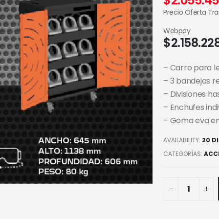
$
2.055.4
Precio Oferta Tr
Webpay
$
2.158.22
– Carro para l
– 3 bandejas re
– Divisiones ha
– Enchufes indi
– Goma eva en 
AVAILABILITY:
20 D
CATEGORÍAS:
ACC