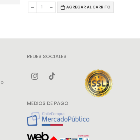
ACC
AGREGAR AL CARRITO
Pr
REDES SOCIALES
to
MEDIOS DE PAGO