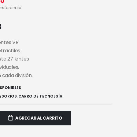
55
ansferencia
8
entes VR.
tractiles.
sta 27 lentes.
viduales.
cada división.
ISPONIBLES
ESORIOS
,
CARRO DE TECNOLGÍA
AGREGAR AL CARRITO