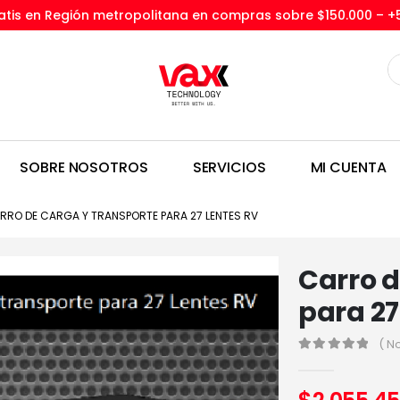
tis en Región metropolitana en compras sobre $150.000 –
+
SOBRE NOSOTROS
SERVICIOS
MI CUENTA
RRO DE CARGA Y TRANSPORTE PARA 27 LENTES RV
Carro d
para 27
( N
0
out of 5