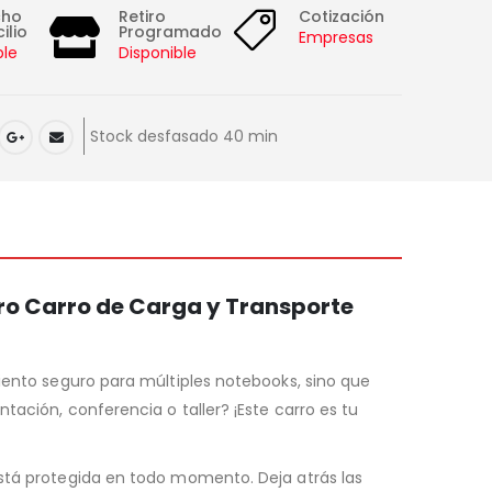
cho
Retiro
Cotización
ilio
Programado
Empresas
ble
Disponible
Stock desfasado 40 min
tro Carro de Carga y Transporte
miento seguro para múltiples notebooks, sino que
tación, conferencia o taller? ¡Este carro es tu
está protegida en todo momento. Deja atrás las