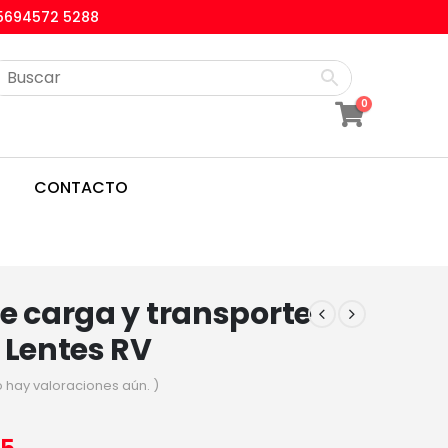
5694572 5288
0
CONTACTO
e carga y transporte
 Lentes RV
o hay valoraciones aún. )