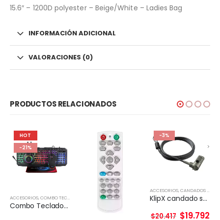
15.6″ – 1200D polyester – Beige/White – Ladies Bag
INFORMACIÓN ADICIONAL
VALORACIONES (0)
PRODUCTOS RELACIONADOS
HOT
-3%
-21%
ACCESORIOS
,
CANDADOS DE SEGURIDAD
KlipX candado seguridad con clave slot tipo WEDGE 2mts largo
ACCESORIOS
,
COMBO TECLADO Y MOUSE
Combo Teclado y Mouse Kit gamer 4 en 1 Taranis Pro
$
19.792
$
20.417