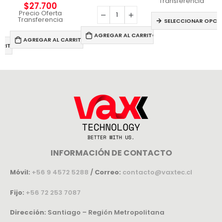
Transferencia
$
27.700
Precio Oferta
Transferencia
SELECCIONAR OPCI
AGREGAR AL CARRITO
AGREGAR AL CARRITO
RRITO
INFORMACIÓN DE CONTACTO
Móvil:
+56 9 4572 5288
/
Correo:
contacto@vaxtec.cl
Fijo:
+56 72 253 7087
Dirección:
Santiago – Región Metropolitana