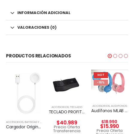
INFORMACIÓN ADICIONAL
VALORACIONES (0)
PRODUCTOS RELACIONADOS
HOT
-16%
ACCESORIOS
,
AUDIFONOS
ACCESORIOS
,
TECLADO
Audífonos MLAB KID FRIENDLY WIRED & HANDS FREE
TECLADO PROFIT ERGO KENSIGTON
$
18.990
$
40.989
ACCESORIOS
,
BATERÍAS Y CARGADORES
$
15.990
Cargador Original Magnético Apple Watch Genuino 1 Metro
Precio Oferta
Precio Oferta
Transferencia