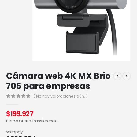
Cámara web 4K MX Brio
705 para empresas
( No hay valoraciones aún. )
0
out of 5
$
199.927
Precio Oferta Transferencia
Webpay