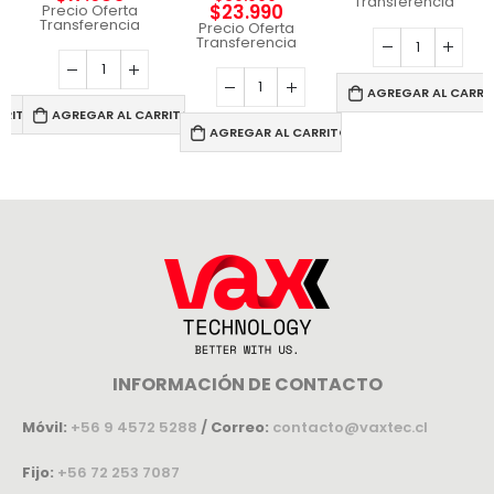
Transferencia
$
23.990
Precio Oferta
Transferencia
Precio Oferta
Transferencia
AGREGAR AL CARRI
RRITO
AGREGAR AL CARRITO
AGREGAR AL CARRITO
INFORMACIÓN DE CONTACTO
Móvil:
+56 9 4572 5288
/
Correo:
contacto@vaxtec.cl
Fijo:
+56 72 253 7087