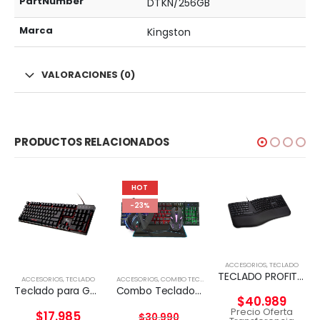
PartNumber
DTKN/256GB
Marca
Kingston
VALORACIONES (0)
PRODUCTOS RELACIONADOS
HOT
-23%
ACCESORIOS
,
TECLADO
TECLADO PROFIT ERGO KENSIGTON
ACCESORIOS
,
TECLADO
ACCESORIOS
,
COMBO TECLADO Y MOUSE
Teclado para Gaming Xtech XTK-520S – Tri-color
Combo Teclado y Mouse RGB 3DFX KIT GAMER 4en1
$
40.989
Precio Oferta
$
17.985
$
30.990