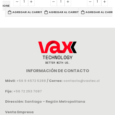
PCIONES
AGREGAR AL CARRITO
AGREGAR AL CARRITO
AGREGAR AL CARRI
INFORMACIÓN DE CONTACTO
Móvil:
+56 9 4572 5288
/
Correo:
contacto@vaxtec.cl
Fijo:
+56 72 253 7087
Dirección:
Santiago – Región Metropolitana
Venta Empresa