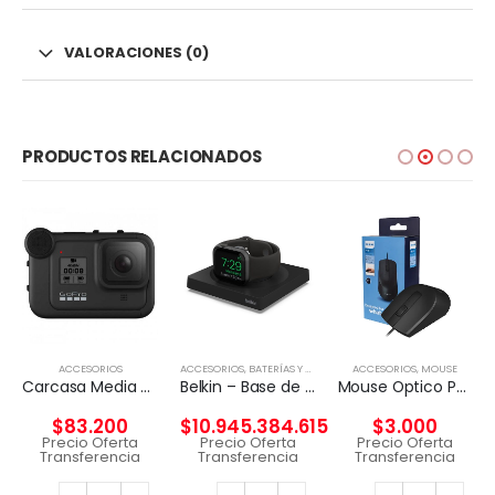
VALORACIONES (0)
PRODUCTOS RELACIONADOS
ACCESORIOS
ACCESORIOS
,
BATERÍAS Y CARGADORES
ACCESORIOS
,
MOUSE
Carcasa Media MOD Para HERO8 Black GOPRO
Belkin – Base de carga inalámbrica – Fast Charge – negro – para Apple Watch
Mouse Optico Philips Cableado SPK7104
$
83.200
$
10.945.384.615
$
3.000
Precio Oferta
Precio Oferta
Precio Oferta
Transferencia
Transferencia
Transferencia