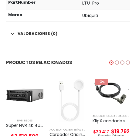
PartNumber
LTU-Pro
Marca
Ubiquiti
VALORACIONES (0)
PRODUCTOS RELACIONADOS
-3%
ACCESORIOS
,
CANDADOS DE SEGURIDAD
KlipX candado seguridad con clave slot tipo WEDGE 2mts largo
NVR
,
REDES
Súper NVR 4K 4U de 256 canales
ACCESORIOS
,
BATERÍAS Y CARGADORES
$
19.792
$
20.417
Cargador Original Magnético Apple Watch Genuino 1 Metro
Precio Oferta