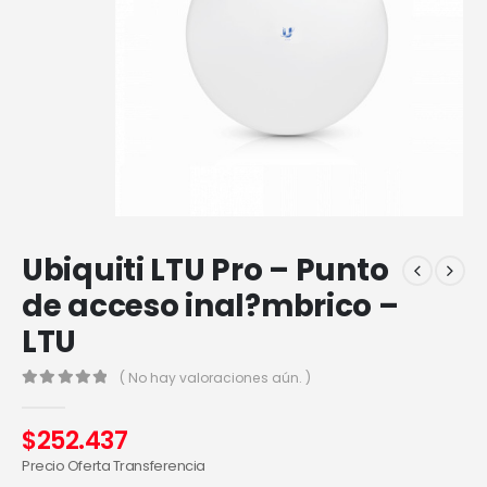
Ubiquiti LTU Pro – Punto
de acceso inal?mbrico –
LTU
( No hay valoraciones aún. )
0
out of 5
$
252.437
Precio Oferta Transferencia