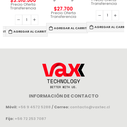
$
3.510.500
Transferencia
Precio Oferta
$
27.700
Transferencia
Precio Oferta
Transferencia
AGREGAR AL CARRI
AGREGAR AL CARRITO
RRITO
AGREGAR AL CARRITO
INFORMACIÓN DE CONTACTO
Móvil:
+56 9 4572 5288
/
Correo:
contacto@vaxtec.cl
Fijo:
+56 72 253 7087